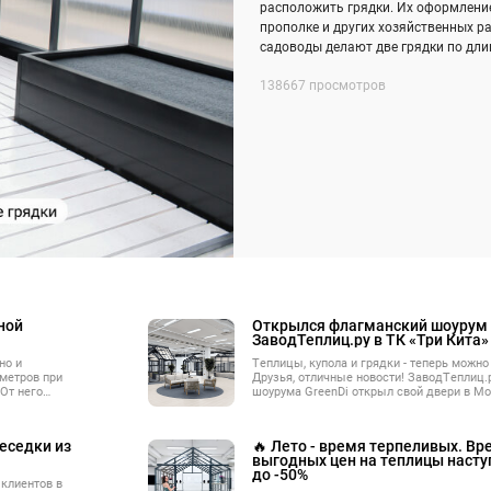
расположить грядки. Их оформление
прополке и других хозяйственных ра
садоводы делают две грядки по длин
138667 просмотров
ной
Открылся флагманский шоурум
ЗаводТеплиц.ру в ТК «Три Кита»
но и
Теплицы, купола и грядки - теперь можно
метров при
Друзья, отличные новости! ЗаводТеплиц.р
От него
шоурума GreenDi открыл свой двери в Мо
ваться
торговом комплексе «Три Кита» на Минс
астке, в
берёмся, какие
беседки из
🔥 Лето - время терпеливых. В
ный.
выгодных цен на теплицы насту
до -50%
клиентов в