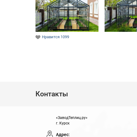
Нравится
1099
Контакты
«ЗаводТеплиц.ру»
г. Курск
Адрес: