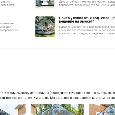
вид, но
Друзья, сейчас - именно тот момент, ког
еляет, как
приобрести теплицу мечты по цене, о ко
асколько мягко
можно было только мечтать.
чина в самых
Почему купол от ЗаводТеплиц.р
решение на рынке?*
нимании не
выглядел
Купол из монолитного поликарбоната: пр
 компромиссов
качество без компромиссов Выбор купола
покупка конструкции, а создание стильно
и комфортного пространства. Купола от 
это уникальное сочетание дизайна, прочн
Мы учли все недостатки стандартных ре
продукт, который, как мы считаем, прево
качеству, функциональности и эстетике.
а и взяли вы­тяж­ку для теп­ли­цы (обал­ден­ная функ­ция), теп­ли­ца смот­рит­ся ши­
ряд­ки, под­вес­ные по­лоч­ки и сто­лик. Мы оста­лись очень до­воль­ны, огром­ное сп