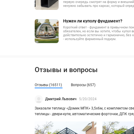
первую очередь смотрят на форму и внешний 
ненужно забывать про каркас, который опред
купол будет выглядеть через 3, 5, и 7 лет, н
будут работать двери и не появится ли ржав
нагруженных местах.
Нужен ли куполу фундамент?
Короткий ответ - фундамент в привычном по
обязателен, но если вы хотите, чтобы купол 
действительно эстетично и гармонично, без
- используйте фирменный подиум.
Отзывы и вопросы
Отзывы (16511)
Вопросы (657)
Дмитрий Львович
5/20/2024
За­ка­за­ли теп­ли­цу «Домик МПК» 3,5х6м, с ком­плек­том свет
теп­ли­цы - двери-​купе, ав­то­ма­ти­че­ские фор­точ­ки, ДПК г