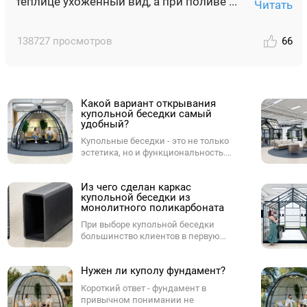
теплице ухоженный вид, а при поливе ...
Читать
138727 просмотров
66
Какой вариант открывания
купольной беседки самый
удобный?
Купольные беседки - это не только
эстетика, но и функциональность.
Одним из ключевых параметров при
выборе купола является способ
Из чего сделан каркас
открывания. От него зависит,
купольной беседки из
насколько комфортно будет
монолитного поликарбоната
пользоваться куполом в
повседневной жизни - будь то на
При выборе купольной беседки
участке, в ресторане, у бассейна или в
большинство клиентов в первую
лаунж-зоне. Разберёмся, какие
очередь смотрят на форму и внешний
варианты бывают, и какой из них -
вид, но ненужно забывать про каркас,
оптимальный.
Нужен ли куполу фундамент?
который определяет, как купол будет
выглядеть через 3, 5, и 7 лет,
Короткий ответ - фундамент в
насколько мягко будут работать двери
привычном понимании не
и не появится ли ржавчина в самых