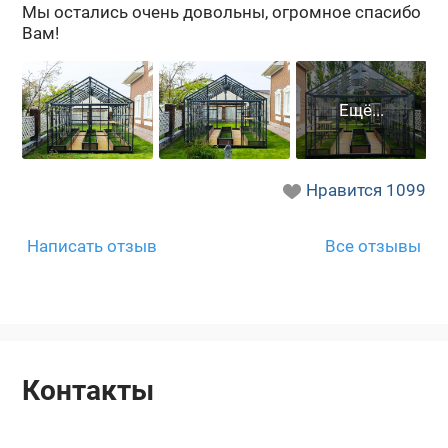
Мы оста­лись очень до­воль­ны, огром­ное спа­си­бо
Вам!
Нравится
1099
Написать отзыв
Все отзывы
Контакты