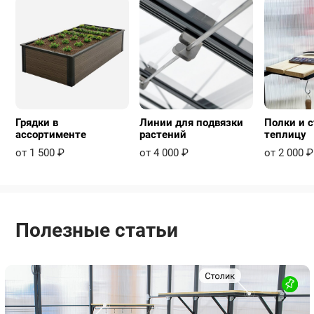
Грядки в
Линии для подвязки
Полки и с
ассортименте
растений
теплицу
от 1 500 ₽
от 4 000 ₽
от 2 000 ₽
Полезные статьи