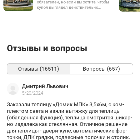
обязателен, но если вы хотите, чтобы
нагруженных местах.
купол выглядел действительно
эстетично и гармонично, без
компромиссов - используйте
фирменный подиум.
Отзывы и вопросы
Отзывы (16511)
Вопросы (657)
Дмитрий Львович
5/20/2024
За­ка­за­ли теп­ли­цу «Домик МПК» 3,5х6м, с ком­
плек­том света и взяли вы­тяж­ку для теп­ли­цы
(обал­ден­ная функ­ция), теп­ли­ца смот­рит­ся ши­кар­
но из­да­ле­ка как стек­лян­ная. От­лич­ное ре­ше­ние
для теп­ли­цы - двери-​купе, ав­то­ма­ти­че­ские фор­
точ­ки, ДПК гряд­ки, под­вес­ные по­лоч­ки и сто­лик.