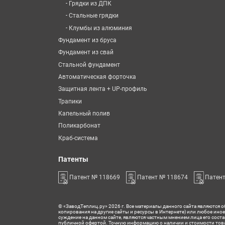
-
Грядки из ДПК
-
Стальные грядки
-
Клумбы из алюминия
Фундамент из бруса
Фундамент из свай
Стальной фундамент
Автоматическая форточка
Защитная лента + UP-профиль
Трапики
Капельный полив
Поликарбонат
Краб-система
Патенты
Патент № 118669
Патент № 118674
Патен
© «ЗаводТеплиц.ру» 2026 г. Все материалы данного сайта являются о
копирования на другие сайты и ресурсы в Интернете) или любое ин
суждение на данном сайте, являются частным мнением лица его сост
публичной офертой. Точную информацию о наличии и стоимости това