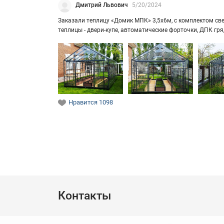
Дмитрий Львович
5/20/2024
За­ка­за­ли теп­ли­цу «Домик МПК» 3,5х6м, с ком­плек­том свет
теп­ли­цы - двери-​купе, ав­то­ма­ти­че­ские фор­точ­ки, ДПК г
Нравится
1098
Контакты