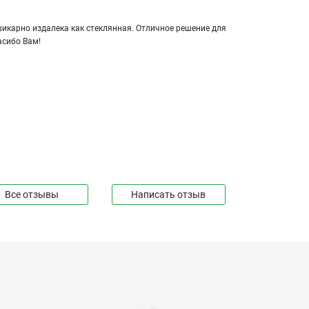
кар­но из­да­ле­ка как стек­лян­ная. От­лич­ное ре­ше­ние для
а­си­бо Вам!
Видеоинструкция по сборке теплицы
«Домик 2,5м»
Видеоинструкция по установке грядок
из ДПК
Видеоинструкция по сборке теплицы
«Основа»
Все отзывы
Написать отзыв
Видеоинструкция по установке
теплицы на фундамент из свай