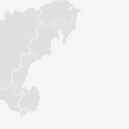
Видеоинструкция по установке
автоматической форточки
Видеоинструкция по сборке теплицы
«Про 2,5м»