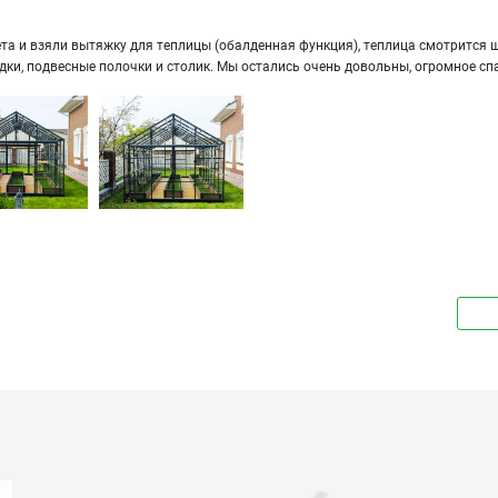
а и взяли вы­тяж­ку для теп­ли­цы (обал­ден­ная функ­ция), теп­ли­ца смот­рит­ся ши­
ряд­ки, под­вес­ные по­лоч­ки и сто­лик. Мы оста­лись очень до­воль­ны, огром­ное сп