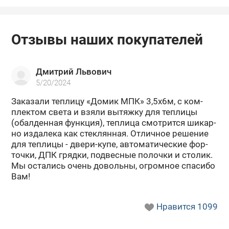
Отзывы наших покупателей
Дмитрий Львович
5/20/2024
За­ка­за­ли теп­ли­цу «Домик МПК» 3,5х6м, с ком­
плек­том света и взяли вы­тяж­ку для теп­ли­цы
(обал­ден­ная функ­ция), теп­ли­ца смот­рит­ся ши­кар­
но из­да­ле­ка как стек­лян­ная. От­лич­ное ре­ше­ние
для теп­ли­цы - двери-​купе, ав­то­ма­ти­че­ские фор­
точ­ки, ДПК гряд­ки, под­вес­ные по­лоч­ки и сто­лик.
Мы оста­лись очень до­воль­ны, огром­ное спа­си­бо
Вам!
Нравится
1099