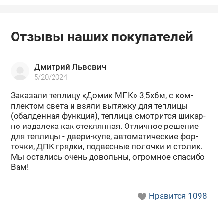
Отзывы наших покупателей
Дмитрий Львович
5/20/2024
За­ка­за­ли теп­ли­цу «Домик МПК» 3,5х6м, с ком­
плек­том света и взяли вы­тяж­ку для теп­ли­цы
(обал­ден­ная функ­ция), теп­ли­ца смот­рит­ся ши­кар­
но из­да­ле­ка как стек­лян­ная. От­лич­ное ре­ше­ние
для теп­ли­цы - двери-​купе, ав­то­ма­ти­че­ские фор­
точ­ки, ДПК гряд­ки, под­вес­ные по­лоч­ки и сто­лик.
Мы оста­лись очень до­воль­ны, огром­ное спа­си­бо
Вам!
Нравится
1098