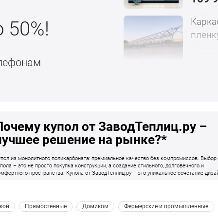
Карка
о 50%!
пленк
елефонам
882 
Почему купол от ЗаводТеплиц.ру –
лучшее решение на рынке?*
упол из монолитного поликарбоната: премиальное качество без компромиссов. Выбор
упола – это не просто покупка конструкции, а создание стильного, долговечного и
омфортного пространства. Купола от ЗаводТеплиц.ру – это уникальное сочетание диза
рочности и удобства. Мы учли все недостатки стандартных решений и создали продукт,
оторый, как мы считаем, превосходит рынок по качеству, функциональности и эстетике
кой 
 Прямостенные 
 Домиком 
 Фермерские и промышленные 