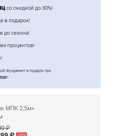
иц
со скидкой до 30%!
е в подарок!
е до сезона!
ез процентов!
!
кой! Фундамент в подарок при
ьями
»
к МПК 2,5м»
м
00
₽
999
₽
-20%