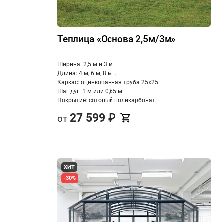
Теплица «Основа 2,5м/3м»
Ширина: 2,5 м и 3 м
Длина: 4 м, 6 м, 8 м ...
Каркас: оцинкованная труба 25х25
Шаг дуг: 1 м или 0,65 м
Покрытие: сотовый поликарбонат
27 599
₽
от
ХИТ
-30%