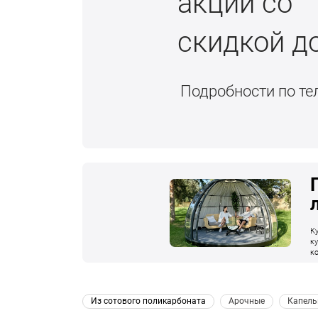
акции со
скидкой д
Подробности по т
К
к
к
п
к
 Из сотового поликарбоната 
 Арочные 
 Капель