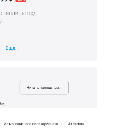
с теплицы под
у
686
₽
От 15 шт - доп. скидка.
Еще...
Читать полностью...
йна,
.
 Из монолитного поликарбоната 
 Из стекла 