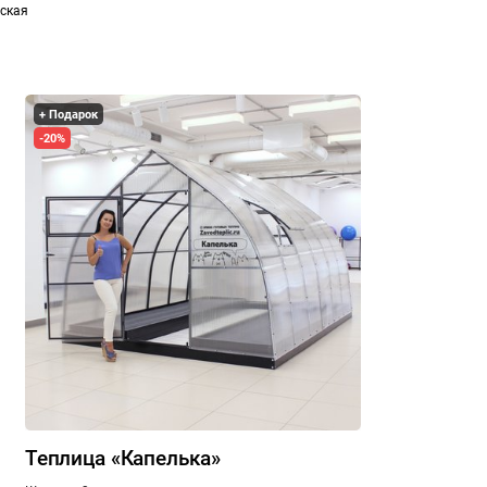
вская
+ Подарок
-20%
Теплица «Капелька»