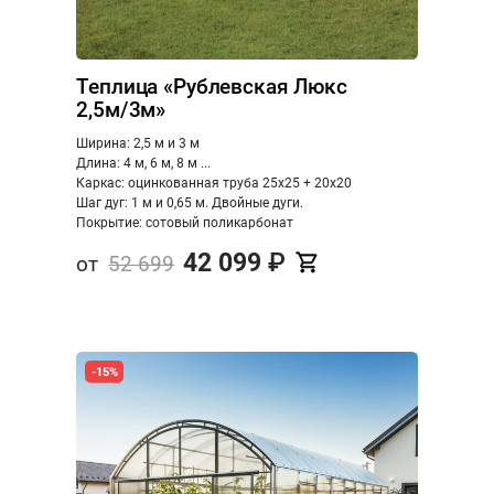
Теплица «Рублевская Люкс
2,5м/3м»
Ширина: 2,5 м и 3 м
Длина: 4 м, 6 м, 8 м ...
Каркас: оцинкованная труба 25х25 + 20х20
Шаг дуг: 1 м и 0,65 м. Двойные дуги.
Покрытие: сотовый поликарбонат
42 099
₽
от
52 699
-15%