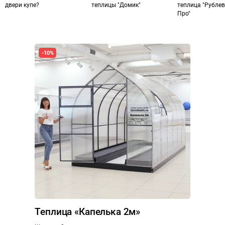
двери купе?
теплицы "Домик"
теплица "Рубле
Про"
-10%
Теплица «Капелька 2м»