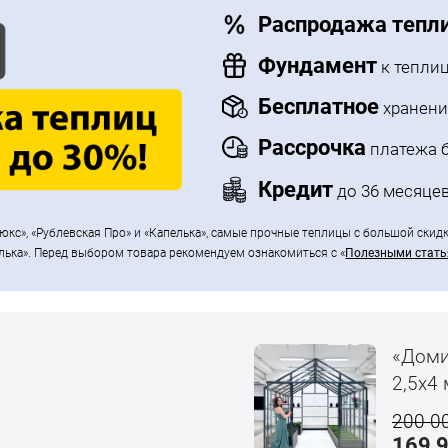
Распродажа тепл
Фундамент
к теплиц
Бесплатное
хранени
Рассрочка
платежа б
Кредит
до 36 месяцев
юкс», «Рублевская Про» и «Капелька», самые прочные теплицы с большой скид
лька». Перед выбором товара рекомендуем ознакомиться с «
Полезными стат
«Доми
2,5x4 
200 0
169 