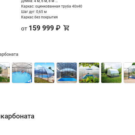
Длина: 4 м, 6 м, 8 м ...
Каркас: оцинкованная труба 40х40
Шаг дуг: 0,65 м
Каркас без покрытия
159 999
₽
от
карбоната
икарбоната