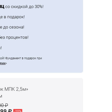
иц
со скидкой до 30%!
е в подарок!
е до сезона!
ез процентов!
!
кой! Фундамент в подарок при
ьями
»
к МПК 2,5м»
м
00
₽
999
₽
-20%