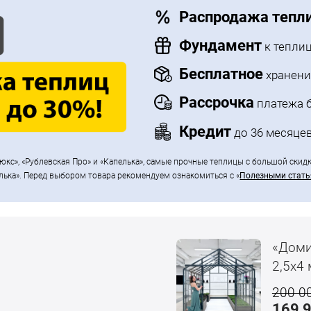
Распродажа тепл
Фундамент
к теплиц
Бесплатное
хранени
Рассрочка
платежа б
Кредит
до 36 месяцев
юкс», «Рублевская Про» и «Капелька», самые прочные теплицы с большой скид
лька». Перед выбором товара рекомендуем ознакомиться с «
Полезными стат
«Доми
2,5x4 
200 0
169 