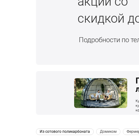
акции со
скидкой д
Подробности по т
К
к
к
п
к
 Из сотового поликарбоната 
 Домиком 
 Ферме