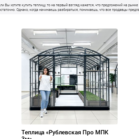
сли Вы хотите купить теплицу, то на первый взгляд кажется, что предложений на рынке
остаточно. Однако, когда начинаешь разбираться, понимаешь, что все продавцы предл
рактически одно и то же: в основном, это арочные теплицы из сотового поликарбоната,
ритом очень сомнительного качества и внешнего вида. Их главное конкурентное
реимущество только одно - низкая цена. Ни о какой эстетической привлекательности 
добстве использования при обладании такой теплицей речи не идет. Особняком здесь 
редложение компании ЗаводТеплиц.ру, где видно, что над продуктом работали
ействительно профессионалы своего дела. Теплицы пропорциональные, действительно
расивые, долговечные и удобные в эксплуатации.
Теплица «Рублевская Про МПК
3м»