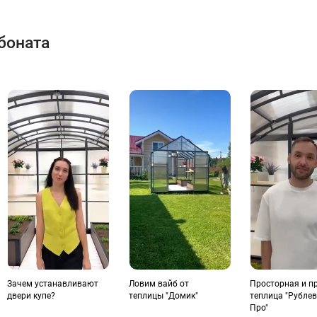
боната
Зачем устанавливают
Ловим вайб от
Просторная и п
двери купе?
теплицы "Домик"
теплица "Рубле
Про"