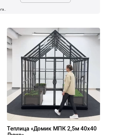
агают
или
стоит
Теплица «Домик МПК 2,5м 40х40
Люкс»