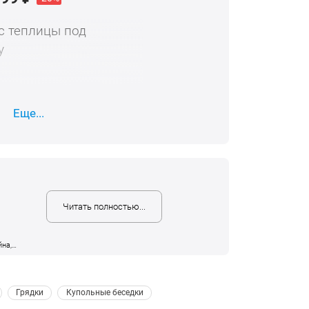
с теплицы под
у
686
₽
От 15 шт - доп. скидка.
Еще...
Читать полностью...
йна,
.
 Грядки 
 Купольные беседки 