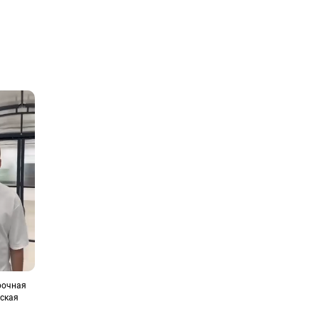
рочная
вская