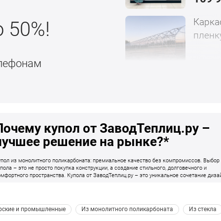
Карка
о 50%!
пленк
елефонам
882 
Почему купол от ЗаводТеплиц.ру –
лучшее решение на рынке?*
упол из монолитного поликарбоната: премиальное качество без компромиссов. Выбор
упола – это не просто покупка конструкции, а создание стильного, долговечного и
омфортного пространства. Купола от ЗаводТеплиц.ру – это уникальное сочетание диза
рочности и удобства. Мы учли все недостатки стандартных решений и создали продукт,
оторый, как мы считаем, превосходит рынок по качеству, функциональности и эстетике
рские и промышленные 
 Из монолитного поликарбоната 
 Из стекла 