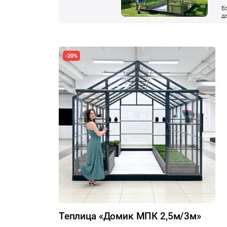
Е
д
п
п
п
у
п
-20%
д
к
Теплица «Домик МПК 2,5м/3м»