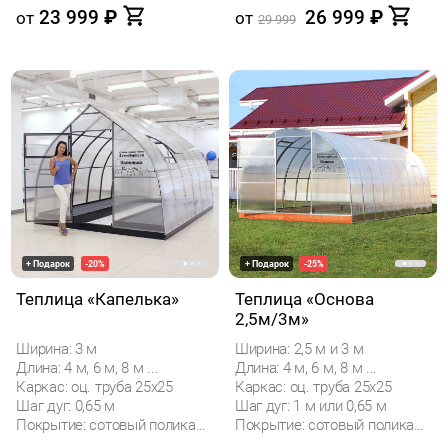
23 999
₽
26 999
₽
от
от
29 999
+ Подарок
-20%
+ Подарок
-25%
Теплица «Капелька»
Теплица «Основа
2,5м/3м»
Ширина: 3 м
Ширина: 2,5 м и 3 м
Длина: 4 м, 6 м, 8 м ...
Длина: 4 м, 6 м, 8 м ...
Каркас: оц. труба 25х25
Каркас: оц. труба 25х25
Шаг дуг: 0,65 м
Шаг дуг: 1 м или 0,65 м
Покрытие: сотовый поликарбонат
Покрытие: сотовый поликарбонат