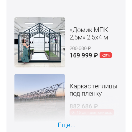
«Домик МПК
2,5м» 2,5x4 м
200 000
₽
169 999
₽
-20%
Каркас теплицы
под пленку
882 686
₽
От 15 шт - доп. скидка.
Еще...