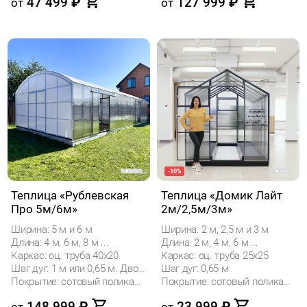
47 499
₽
127 999
₽
от
от
-10%
Теплица «Рублевская
Теплица «Домик Лайт
Про 5м/6м»
2м/2,5м/3м»
Ширина: 5 м и 6 м
Ширина: 2 м, 2,5 м и 3 м
Длина: 4 м, 6 м, 8 м ...
Длина: 2 м, 4 м, 6 м ...
Каркас: оц. труба 40х20
Каркас: оц. труба 25х25
Шаг дуг: 1 м или 0,65 м. Двойные дуги.
Шаг дуг: 0,65 м
Покрытие: сотовый поликарбонат
Покрытие: сотовый поликарбонат
148 999
₽
23 999
₽
от
от