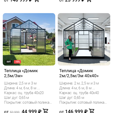
ХИТ
-15%
Теплица «Домик
Теплица «Домик
2,5м/3м»
2м/2,5м/3м 40x40»
Ширина: 2,5 м и 3 м
Ширина: 2 м, 2,5 м и 3 м
Длина: 4 м, 6 м, 8 м ...
Длина: 4 м, 6 м, 8 м ...
Каркас: оц. труба 40х20
Каркас: оц. труба 40х40
Шаг дуг: 0,65 м
Шаг дуг: 0,65 м
Покрытие: сотовый поликарбонат
Покрытие: сотовый поликарбонат
44 999
₽
146 999
₽
от
от
52 999