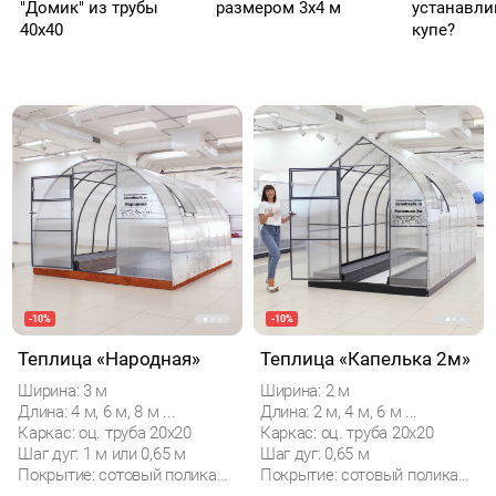
"Домик" из трубы
размером 3х4 м
устанавли
40х40
купе?
-10%
-10%
Теплица «Народная»
Теплица «Капелька 2м»
Ширина: 3 м
Ширина: 2 м
Длина: 4 м, 6 м, 8 м ...
Длина: 2 м, 4 м, 6 м ...
Каркас: оц. труба 20х20
Каркас: оц. труба 20х20
Шаг дуг: 1 м или 0,65 м
Шаг дуг: 0,65 м
Покрытие: сотовый поликарбонат
Покрытие: сотовый поликарбонат