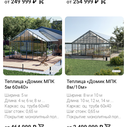
249 999
₽
254 999
₽
от
от
Теплица «Домик МПК
Теплица «Домик МПК
5м 60x40»
8м/10м»
Ширина: 5 м
Ширина: 8 м и 10 м
Длина: 4 м, 6 м, 8 м ...
Длина: 10 м, 12 м, 14 м ...
Каркас: оц. труба 60х40
Каркас: оц. труба 60х40
Шаг стоек: 0,65 м
Шаг стоек: 0,65 м
Покрытие: монолитный поликарбонат
Покрытие: монолитный поликарбонат