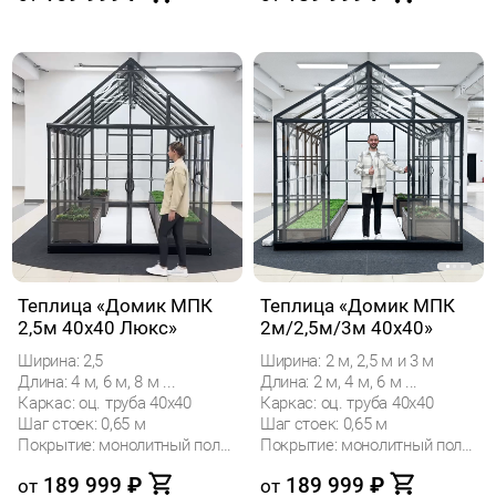
Теплица «Домик МПК
Теплица «Домик МПК
2,5м 40х40 Люкс»
2м/2,5м/3м 40x40»
Ширина: 2,5
Ширина: 2 м, 2,5 м и 3 м
Длина: 4 м, 6 м, 8 м ...
Длина: 2 м, 4 м, 6 м ...
Каркас: оц. труба 40х40
Каркас: оц. труба 40х40
Шаг стоек: 0,65 м
Шаг стоек: 0,65 м
Покрытие: монолитный поликарбонат
Покрытие: монолитный поликарбонат
189 999
₽
189 999
₽
от
от