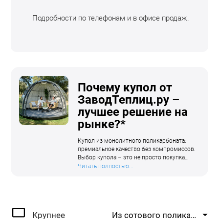
Подробности по телефонам и в офисе продаж.
Почему купол от
ЗаводТеплиц.ру –
лучшее решение на
рынке?*
Купол из монолитного поликарбоната:
премиальное качество без компромиссов.
Выбор купола – это не просто покупка
конструкции, а создание стильного,
Читать полностью...
долговечного и комфортного
пространства. Купола от ЗаводТеплиц.ру
– это уникальное сочетание дизайна,
прочности и удобства. Мы учли все
недостатки стандартных решений и
Крупнее
Из сотового поликарбоната
создали продукт, который, как мы