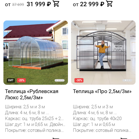
31 999
₽
22 999
₽
от
от
37 699
ХИТ
-20%
-30%
Теплица «Рублевская
Теплица «Про 2,5м/3м»
Люкс 2,5м/3м»
Ширина: 2,5 м и 3 м
Ширина: 2,5 м и 3 м
Длина: 4 м, 6 м, 8 м ...
Длина: 4 м, 6 м, 8 м ...
Каркас: оц. труба 25х25 + 20х20
Каркас: оц. труба 40х20
Шаг дуг: 1 м и 0,65 м. Двойные дуги.
Шаг дуг: 1 м и 0,65 м
Покрытие: сотовый поликарбонат
Покрытие: сотовый поликарбонат