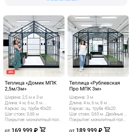
начинаешь разбираться, понимаешь, что все
продавцы предлагают практически одно и
то же: в основном, это арочные теплицы из
сотового поликарбоната, притом очень
сомнительного качества и внешнего вида.
Их главное конкурентное преимущество
только одно - низкая цена. Ни о какой
эстетической привлекательности или
удобстве использования при обладании
такой теплицей речи не идет. Особняком
здесь стоит предложение компании
ЗаводТеплиц.ру, где видно, что над
продуктом работали действительно
профессионалы своего дела. Теплицы
-20%
пропорциональные, действительно
красивые, долговечные и удобные в
Теплица «Домик МПК
Теплица «Рублевская
эксплуатации.
2,5м/3м»
Про МПК 3м»
Ширина: 2,5 м и 3 м
Ширина: 3 м
Длина: 4 м, 6 м, 8 м ...
Длина: 4 м, 6 м, 8 м ...
Каркас: оц. труба 40х20
Каркас: оц. труба 40х20
Шаг стоек: 0,65 м
Шаг стоек: 0,65 м. Двойные дуги.
Покрытие: монолитный поликарбонат
Покрытие: монолитный поликарбонат
169 999
₽
189 999
₽
от
от