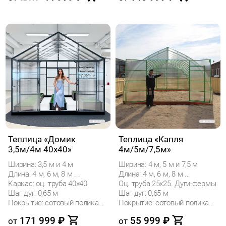
Теплица «Домик
Теплица «Капля
3,5м/4м 40x40»
4м/5м/7,5м»
Ширина: 3,5 м и 4 м
Ширина: 4 м, 5 м и 7,5 м
Длина: 4 м, 6 м, 8 м ...
Длина: 4 м, 6 м, 8 м ...
Каркас: оц. труба 40х40
Оц. труба 25х25. Дуги-фермы
Шаг дуг: 0,65 м
Шаг дуг: 0,65 м
Покрытие: сотовый поликарбонат
Покрытие: сотовый поликарбонат
171 999
₽
55 999
₽
от
от