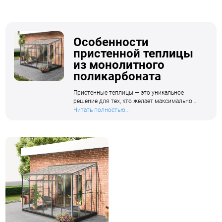
Особенности
пристенной теплицы
из монолитного
поликарбоната
Пристенные теплицы — это уникальное
решение для тех, кто желает максимально
эффективно использовать пространство
Читать полностью...
своего участка и получить качественное
укрытие для растений или отличное место
для отдыха. Одним из лучших материалов
для покрытия такой теплицы является
монолитный поликарбонат, который
обладает рядом существенных преимуществ
перед традиционными покрытиями, такими
как стекло или сотовый поликарбонат.