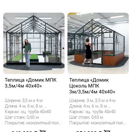
Теплица «Домик МПК
Теплица «Домик
3,5м/4м 40x40»
Цоколь МПК
3м/3,5м/4м 40х40»
Ширина: 3,5 м и 4 м
Ширина: 3 м, 3,5 м и 4 м
Длина: 4 м, 6 м, 8 м ...
Длина: 4 м, 6 м, 8 м ...
Каркас: оц. труба 40х40
Каркас: оц. труба 40х40
Шаг стоек: 0,65 м
Шаг стоек: 0,65 м
Покрытие: монолитный поликарбонат
Покрытие: монолитный поликарбонат