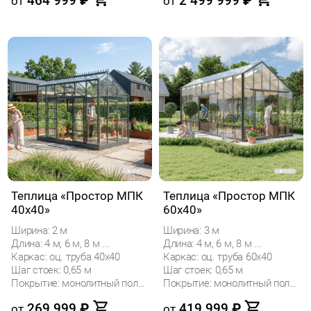
464 999
₽
2 499 999
₽
от
от
Теплица «Простор МПК
Теплица «Простор МПК
40х40»
60х40»
Ширина: 2 м
Ширина: 3 м
Длина: 4 м, 6 м, 8 м ...
Длина: 4 м, 6 м, 8 м ...
Каркас: оц. труба 40х40
Каркас: оц. труба 60х40
Шаг стоек: 0,65 м
Шаг стоек: 0,65 м
Покрытие: монолитный поликарбонат
Покрытие: монолитный поликарбонат
269 999
₽
419 999
₽
от
от