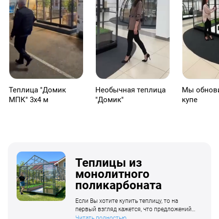
Теплица "Домик
Необычная теплица
Мы обнови
МПК" 3х4 м
"Домик"
купе
Теплицы из
монолитного
поликарбоната
Если Вы хотите купить теплицу, то на
первый взгляд кажется, что предложений
на рынке достаточно. Однако, когда
Читать полностью...