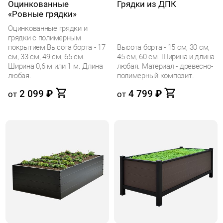
Оцинкованные
Грядки из ДПК
«Ровные грядки»
Оцинкованные грядки и
грядки с полимерным
покрытием Высота борта - 17
Высота борта - 15 см, 30 см,
см, 33 см, 49 см, 65 см.
45 см, 60 см. Ширина и длина
Ширина 0,6 м или 1 м. Длина
любая. Материал - древесно-
любая.
полимерный композит.
2 099
₽
4 799
₽
от
от
Кнопка для галереи
Кнопка для галереи