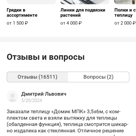
Грядки в
Линии для подвязки
Полки и с
ассортименте
растений
теплицу
от 1 500 ₽
от 4 000 ₽
от 2 000 ₽
Отзывы и вопросы
Отзывы (16511)
Вопросы (2)
Дмитрий Львович
5/20/2024
За­ка­за­ли теп­ли­цу «Домик МПК» 3,5х6м, с ком­
плек­том света и взяли вы­тяж­ку для теп­ли­цы
(обал­ден­ная функ­ция), теп­ли­ца смот­рит­ся ши­кар­
но из­да­ле­ка как стек­лян­ная. От­лич­ное ре­ше­ние