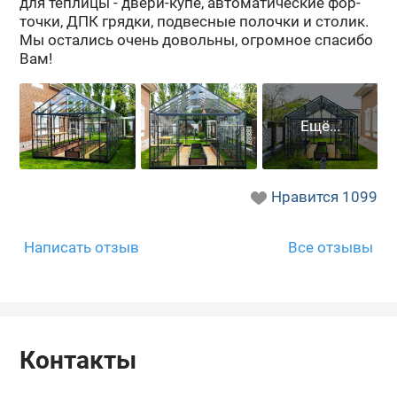
для теп­ли­цы - двери-​купе, ав­то­ма­ти­че­ские фор­
точ­ки, ДПК гряд­ки, под­вес­ные по­лоч­ки и сто­лик.
Мы оста­лись очень до­воль­ны, огром­ное спа­си­бо
Вам!
Нравится
1099
Написать отзыв
Все отзывы
Контакты