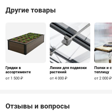
Другие товары
Грядки в
Линии для подвязки
Полки и с
ассортименте
растений
теплицу
от 1 500 ₽
от 4 000 ₽
от 2 000 ₽
Отзывы и вопросы