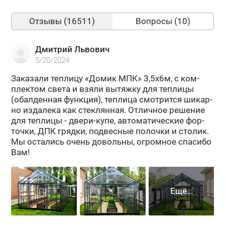
Отзывы (16511)
Вопросы (10)
Дмитрий Львович
5/20/2024
За­ка­за­ли теп­ли­цу «Домик МПК» 3,5х6м, с ком­
плек­том света и взяли вы­тяж­ку для теп­ли­цы
(обал­ден­ная функ­ция), теп­ли­ца смот­рит­ся ши­кар­
но из­да­ле­ка как стек­лян­ная. От­лич­ное ре­ше­ние
для теп­ли­цы - двери-​купе, ав­то­ма­ти­че­ские фор­
точ­ки, ДПК гряд­ки, под­вес­ные по­лоч­ки и сто­лик.
Мы оста­лись очень до­воль­ны, огром­ное спа­си­бо
Вам!