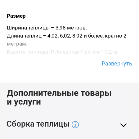
Размер
Ширина теплицы – 3,98 метров.
Длина теплиц – 4,02, 6,02, 8,02 и более, кратно 2
метрам.
Высота теплицы "Рублевская Про 4м" - 3,2 м,
высота стенки теплицы - 2,3 м.
Развернуть
Высота указана с учетом фундамента из бруса
150х100.
Дополнительные товары
Каркас
и услуги
Каркас выполнен из двойных дуг-ферм,
состоящих из прямоугольной трубы 40x20,
оцинкованной снаружи и внутри.
Сборка теплицы
Торец теплицы также выполнен из двойной дуги-
фермы.