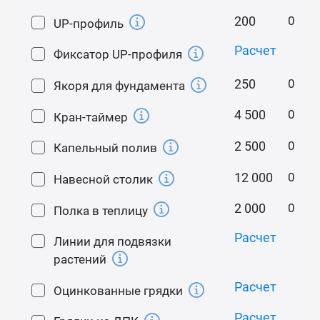
толщины.
200
UP-профиль
Крепление поликарбоната
Расчет
Фиксатор UP-профиля
Усиленное крепление поликарбоната
250
кровельными саморезами с резиновой пресс
Якоря для фундамента
шайбой через оцинкованную ленту. Такое
4 500
Кран-таймер
крепление:
1) Предотвращает отрыв и повреждение
2 500
Капельный полив
поликарбоната под действием сильного ветра и
12 000
снеговой шапки;
Навесной столик
2) Надежно прижимает поликарбонат по всей
2 000
Полка в теплицу
длине дуги теплицы оцинкованной лентой. Ваш
поликарбонат не будет летать по огороду
Расчет
Линии для подвязки
соседей;
растений
3) Позволяет избегать случайного перетягивания
Расчет
и продавливания поликарбоната саморезом при
Оцинкованные грядки
монтаже.
Расчет