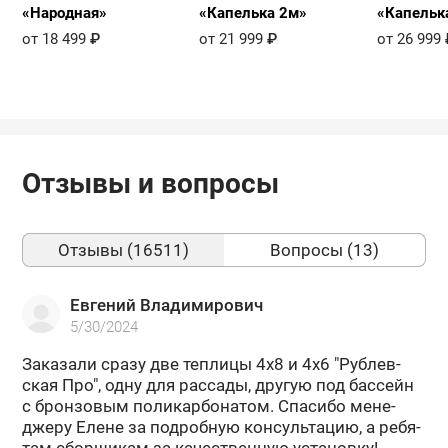
«Народная»
«Капелька 2м»
«Капельк
от 18 499
₽
от 21 999
₽
от 26 999
Отзывы и вопросы
Отзывы (16511)
Вопросы (13)
Евгений Владимирович
5/30/2024
За­ка­за­ли сразу две теп­ли­цы 4х8 и 4х6 "Руб­лев­
ская Про", одну для рас­са­ды, дру­гую под бас­сейн
с брон­зо­вым по­ли­кар­бо­на­том. Спа­си­бо ме­не­
дже­ру Елене за по­дроб­ную кон­суль­та­цию, а ре­бя­
там сбор­щи­кам за ка­че­ствен­ную уста­нов­ку!