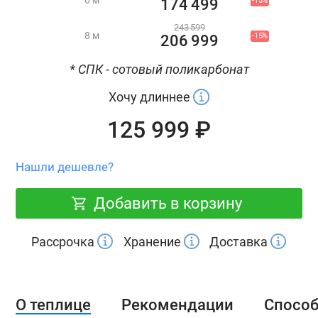
-15%
174 499
243 599
8 м
-15%
206 999
* СПК - сотовый поликарбонат
Хочу длиннее
125 999 ₽
Нашли дешевле?
Добавить в корзину
Рассрочка
Хранение
Доставка
О теплице
Рекомендации
Спосо