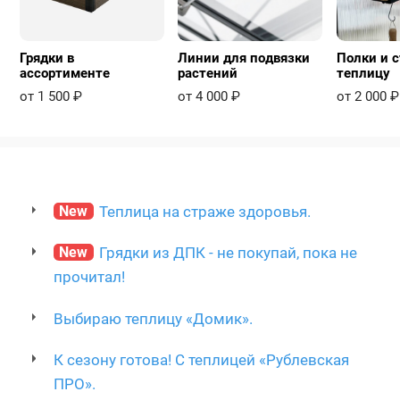
Грядки в
Линии для подвязки
Полки и с
ассортименте
растений
теплицу
от 1 500 ₽
от 4 000 ₽
от 2 000 ₽
New
Теплица на страже здоровья.
New
Грядки из ДПК - не покупай, пока не
прочитал!
Выбираю теплицу «Домик».
К сезону готова! С теплицей «Рублевская
ПРО».