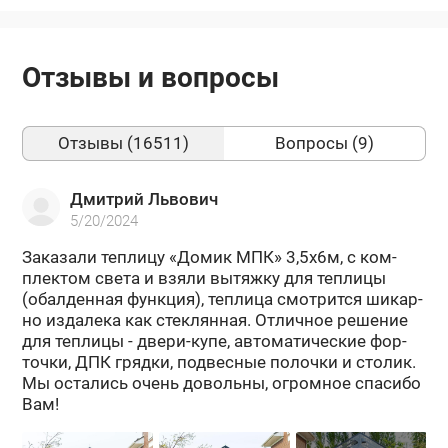
Отзывы и вопросы
Отзывы (16511)
Вопросы (9)
Дмитрий Львович
5/20/2024
За­ка­за­ли теп­ли­цу «Домик МПК» 3,5х6м, с ком­
плек­том света и взяли вы­тяж­ку для теп­ли­цы
(обал­ден­ная функ­ция), теп­ли­ца смот­рит­ся ши­кар­
но из­да­ле­ка как стек­лян­ная. От­лич­ное ре­ше­ние
для теп­ли­цы - двери-​купе, ав­то­ма­ти­че­ские фор­
точ­ки, ДПК гряд­ки, под­вес­ные по­лоч­ки и сто­лик.
Мы оста­лись очень до­воль­ны, огром­ное спа­си­бо
Вам!