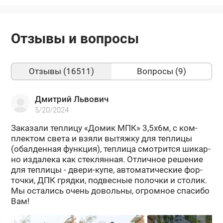
Отзывы и вопросы
Отзывы (16511)
Вопросы (9)
Дмитрий Львович
5/20/2024
За­ка­за­ли теп­ли­цу «Домик МПК» 3,5х6м, с ком­
плек­том света и взяли вы­тяж­ку для теп­ли­цы
(обал­ден­ная функ­ция), теп­ли­ца смот­рит­ся ши­кар­
но из­да­ле­ка как стек­лян­ная. От­лич­ное ре­ше­ние
для теп­ли­цы - двери-​купе, ав­то­ма­ти­че­ские фор­
точ­ки, ДПК гряд­ки, под­вес­ные по­лоч­ки и сто­лик.
Мы оста­лись очень до­воль­ны, огром­ное спа­си­бо
Вам!