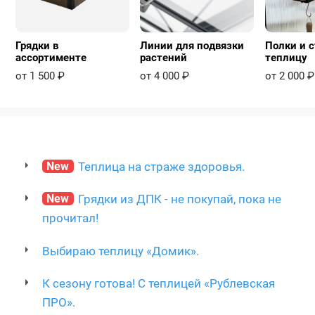
Грядки в
Линии для подвязки
Полки и с
ассортименте
растений
теплицу
от 1 500 ₽
от 4 000 ₽
от 2 000 ₽
New
Теплица на страже здоровья.
New
Грядки из ДПК - не покупай, пока не
прочитал!
Выбираю теплицу «Домик».
К сезону готова! С теплицей «Рублевская
ПРО».