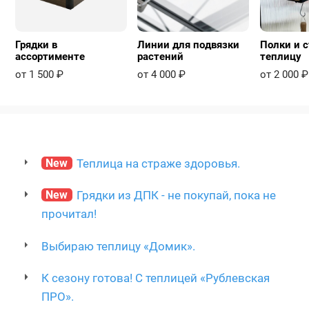
Грядки в
Линии для подвязки
Полки и с
ассортименте
растений
теплицу
от 1 500 ₽
от 4 000 ₽
от 2 000 ₽
New
Теплица на страже здоровья.
New
Грядки из ДПК - не покупай, пока не
прочитал!
Выбираю теплицу «Домик».
К сезону готова! С теплицей «Рублевская
ПРО».