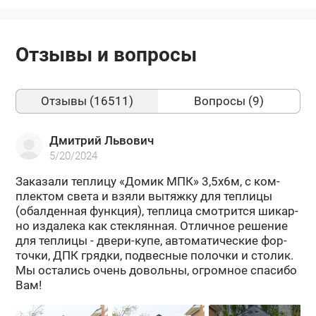
Отзывы и вопросы
Отзывы (16511)
Вопросы (9)
Дмитрий Львович
5/20/2024
За­ка­за­ли теп­ли­цу «Домик МПК» 3,5х6м, с ком­
плек­том света и взяли вы­тяж­ку для теп­ли­цы
(обал­ден­ная функ­ция), теп­ли­ца смот­рит­ся ши­кар­
но из­да­ле­ка как стек­лян­ная. От­лич­ное ре­ше­ние
для теп­ли­цы - двери-​купе, ав­то­ма­ти­че­ские фор­
точ­ки, ДПК гряд­ки, под­вес­ные по­лоч­ки и сто­лик.
Мы оста­лись очень до­воль­ны, огром­ное спа­си­бо
Вам!