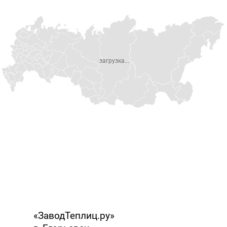
загрузка...
«ЗаводТеплиц.ру»