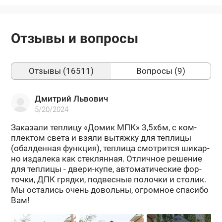
Отзывы и вопросы
Отзывы (16511)
Вопросы (9)
Дмитрий Львович
5/20/2024
За­ка­за­ли теп­ли­цу «Домик МПК» 3,5х6м, с ком­
плек­том света и взяли вы­тяж­ку для теп­ли­цы
(обал­ден­ная функ­ция), теп­ли­ца смот­рит­ся ши­кар­
но из­да­ле­ка как стек­лян­ная. От­лич­ное ре­ше­ние
для теп­ли­цы - двери-​купе, ав­то­ма­ти­че­ские фор­
точ­ки, ДПК гряд­ки, под­вес­ные по­лоч­ки и сто­лик.
Мы оста­лись очень до­воль­ны, огром­ное спа­си­бо
Вам!