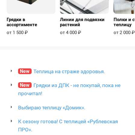
Грядки в
Линии для подвязки
Полки и с
ассортименте
растений
теплицу
от 1 500 ₽
от 4 000 ₽
от 2 000 ₽
New
Теплица на страже здоровья.
New
Грядки из ДПК - не покупай, пока не
прочитал!
Выбираю теплицу «Домик».
К сезону готова! С теплицей «Рублевская
ПРО».