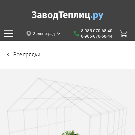
8-985-070-68-40
Зеленоград
8-985-070-68-44
Все грядки