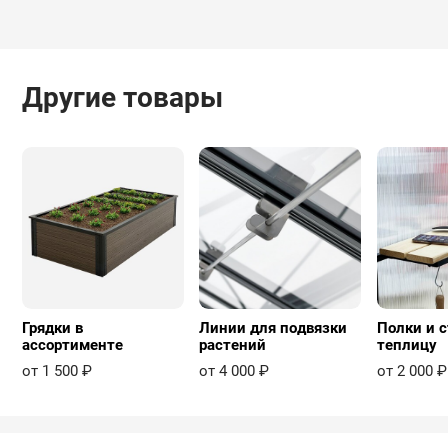
Другие товары
Грядки в
Линии для подвязки
Полки и с
ассортименте
растений
теплицу
от 1 500 ₽
от 4 000 ₽
от 2 000 ₽