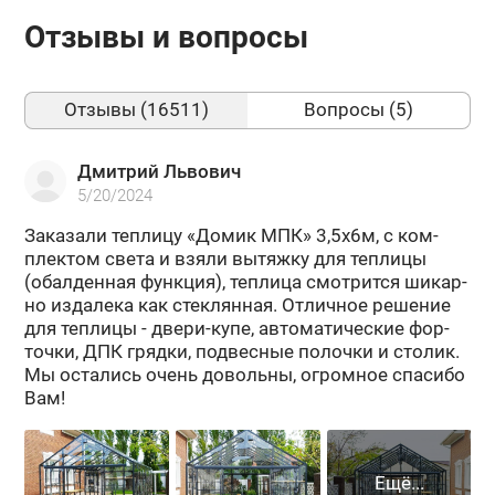
Отзывы и вопросы
Отзывы (16511)
Вопросы (5)
Дмитрий Львович
5/20/2024
За­ка­за­ли теп­ли­цу «Домик МПК» 3,5х6м, с ком­
плек­том света и взяли вы­тяж­ку для теп­ли­цы
(обал­ден­ная функ­ция), теп­ли­ца смот­рит­ся ши­кар­
но из­да­ле­ка как стек­лян­ная. От­лич­ное ре­ше­ние
для теп­ли­цы - двери-​купе, ав­то­ма­ти­че­ские фор­
точ­ки, ДПК гряд­ки, под­вес­ные по­лоч­ки и сто­лик.
Мы оста­лись очень до­воль­ны, огром­ное спа­си­бо
Вам!