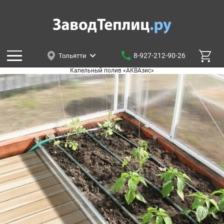
8-927-212-90-26
Тольятти
Капельный полив «АКВАзис»