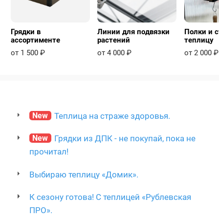
Грядки в
Линии для подвязки
Полки и с
ассортименте
растений
теплицу
от 1 500 ₽
от 4 000 ₽
от 2 000 ₽
New
Теплица на страже здоровья.
New
Грядки из ДПК - не покупай, пока не
прочитал!
Выбираю теплицу «Домик».
К сезону готова! С теплицей «Рублевская
ПРО».