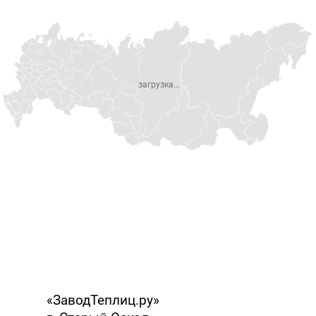
загрузка...
«ЗаводТеплиц.ру»