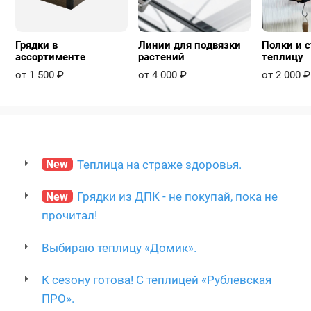
Грядки в
Линии для подвязки
Полки и с
ассортименте
растений
теплицу
от 1 500 ₽
от 4 000 ₽
от 2 000 ₽
New
Теплица на страже здоровья.
New
Грядки из ДПК - не покупай, пока не
прочитал!
Выбираю теплицу «Домик».
К сезону готова! С теплицей «Рублевская
ПРО».