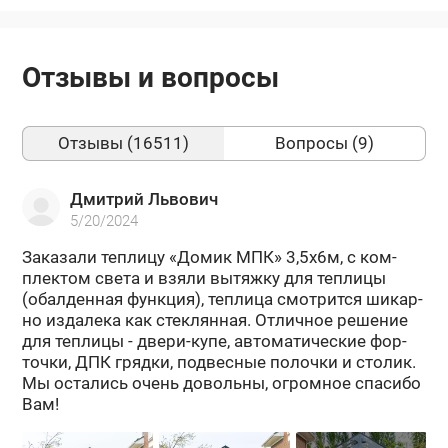
Отзывы и вопросы
Отзывы (16511)
Вопросы (9)
Дмитрий Львович
5/20/2024
За­ка­за­ли теп­ли­цу «Домик МПК» 3,5х6м, с ком­
плек­том света и взяли вы­тяж­ку для теп­ли­цы
(обал­ден­ная функ­ция), теп­ли­ца смот­рит­ся ши­кар­
но из­да­ле­ка как стек­лян­ная. От­лич­ное ре­ше­ние
для теп­ли­цы - двери-​купе, ав­то­ма­ти­че­ские фор­
точ­ки, ДПК гряд­ки, под­вес­ные по­лоч­ки и сто­лик.
Мы оста­лись очень до­воль­ны, огром­ное спа­си­бо
Вам!