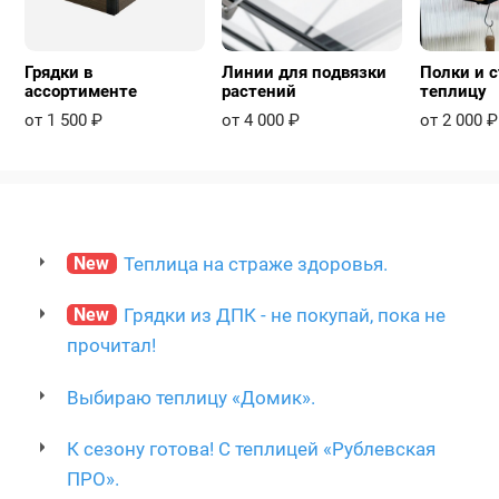
Грядки в
Линии для подвязки
Полки и с
ассортименте
растений
теплицу
от 1 500 ₽
от 4 000 ₽
от 2 000 ₽
New
Теплица на страже здоровья.
New
Грядки из ДПК - не покупай, пока не
прочитал!
Выбираю теплицу «Домик».
К сезону готова! С теплицей «Рублевская
ПРО».