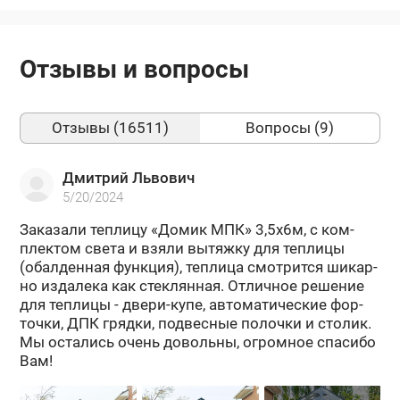
Отзывы и вопросы
Отзывы (16511)
Вопросы (9)
Дмитрий Львович
5/20/2024
За­ка­за­ли теп­ли­цу «Домик МПК» 3,5х6м, с ком­
плек­том света и взяли вы­тяж­ку для теп­ли­цы
(обал­ден­ная функ­ция), теп­ли­ца смот­рит­ся ши­кар­
но из­да­ле­ка как стек­лян­ная. От­лич­ное ре­ше­ние
для теп­ли­цы - двери-​купе, ав­то­ма­ти­че­ские фор­
точ­ки, ДПК гряд­ки, под­вес­ные по­лоч­ки и сто­лик.
Мы оста­лись очень до­воль­ны, огром­ное спа­си­бо
Вам!