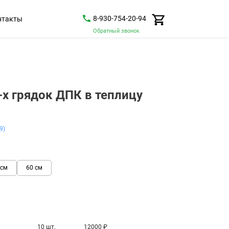
8-930-754-20-94
нтакты
Обратный звонок
-х грядок ДПК в теплицу
9)
 см
60 см
10 шт.
12000
₽