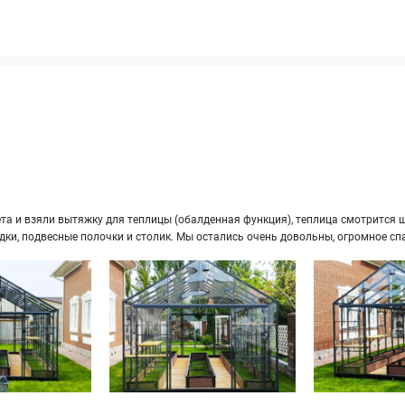
а и взяли вы­тяж­ку для теп­ли­цы (обал­ден­ная функ­ция), теп­ли­ца смот­рит­ся ши­
ряд­ки, под­вес­ные по­лоч­ки и сто­лик. Мы оста­лись очень до­воль­ны, огром­ное сп