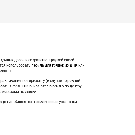
дочных досок и сохранения грядкой своей
тся использовать
перила для грядок из ДПК
или
местно.
ыравнивания по горизонту (в случае не ровной
вать якоря. Они вбиваются в землю по центру
саморезами по дереву.
ацепы) вбиваются в землю после установки