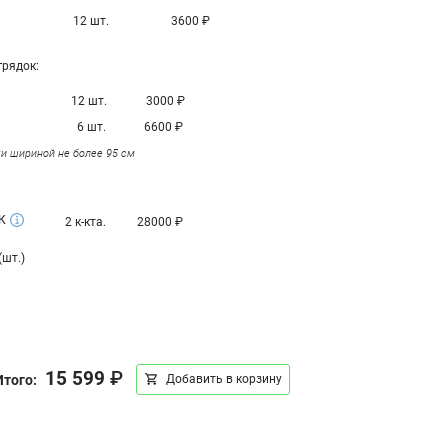
12 шт.
3600
₽
грядок:
12 шт.
3000
₽
6 шт.
6600
₽
и шириной не более 95 см
К
2
к-кта.
28000
₽
(шт.)
15 599
₽
Итого:
Добавить в корзину