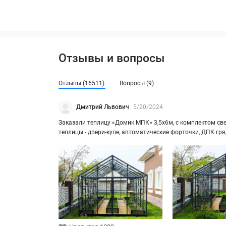
Отзывы и вопросы
Отзывы (16511)
Вопросы (9)
Дмитрий Львович
5/20/2024
За­ка­за­ли теп­ли­цу «Домик МПК» 3,5х6м, с ком­плек­том свет
теп­ли­цы - двери-​купе, ав­то­ма­ти­че­ские фор­точ­ки, ДПК г