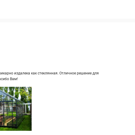
кар­но из­да­ле­ка как стек­лян­ная. От­лич­ное ре­ше­ние для
а­си­бо Вам!