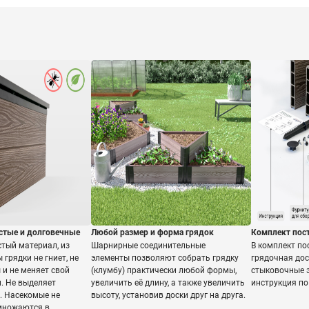
стые и долговечные
Любой размер и форма грядок
Комплект пос
стый материал, из
Шарнирные соединительные
В комплект по
 грядки не гниет, не
элементы позволяют собрать грядку
грядочная дос
 и не меняет свой
(клумбу) практически любой формы,
стыковочные э
. Не выделяет
увеличить её длину, а также увеличить
инструкция по
. Насекомые не
высоту, установив доски друг на друга.
змножаются в