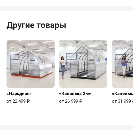
Другие товары
«Народная»
«Капелька 2м»
«Капельк
от 22 499
₽
от 26 999
₽
от 31 999