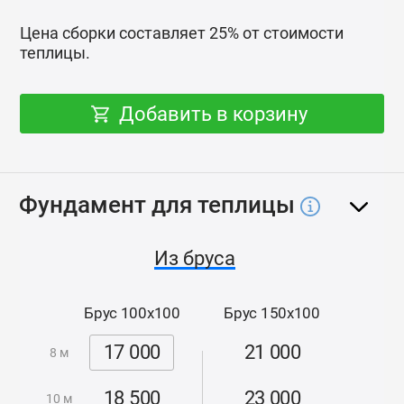
Дополнительное декоративное полимерное
Цена сборки составляет 25% от стоимости
покрытие темно-серого цвета - по запросу.
теплицы.
Комплектация
Добавить в корзину
С обеих сторон теплицы установлены двери-купе.
Дополнительно Вы можете приобрести
самооткрывающиеся (в зависимости от
температуры) автоматические форточки.
Фундамент для теплицы
Поликарбонат
Из бруса
В качестве покрытия теплицы рекомендуем
поликарбонат собственного производства
Брус 100x100
Брус 150x100
«ЗаводТеплиц.ру» толщиной от 4 мм с
эффективной защитой листа от ультрафиолета
17 000
21 000
8 м
(UV-защита) как на поверхности листа, так и в его
массе.
18 500
23 000
10 м