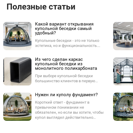
Полезные статьи
Какой вариант открывания
купольной беседки самый
удобный?
Купольные беседки - это не только
эстетика, но и функциональность.
Одним из ключевых параметров при
выборе купола является способ
Из чего сделан каркас
открывания. От него зависит,
купольной беседки из
насколько комфортно будет
монолитного поликарбоната
пользоваться куполом в
повседневной жизни - будь то на
При выборе купольной беседки
участке, в ресторане, у бассейна или в
большинство клиентов в первую
лаунж-зоне. Разберёмся, какие
очередь смотрят на форму и внешний
варианты бывают, и какой из них -
вид, но ненужно забывать про каркас,
Нужен ли куполу фундамент?
оптимальный.
который определяет, как купол будет
выглядеть через 3, 5, и 7 лет,
Короткий ответ - фундамент в
насколько мягко будут работать двери
привычном понимании не
и не появится ли ржавчина в самых
обязателен, но если вы хотите, чтобы
нагруженных местах.
купол выглядел действительно
эстетично и гармонично, без
компромиссов - используйте
фирменный подиум.