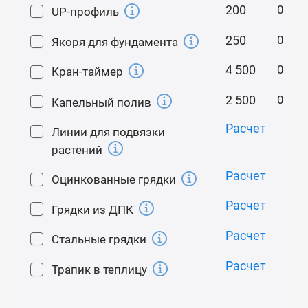
200
и продавливания поликарбоната саморезом при
UP-профиль
монтаже.
250
Якоря для фундамента
Особенности
4 500
Кран-таймер
Наличие двойных дуг на теплице позволяет легко
2 500
Капельный полив
подвязывать к ним растения и крепить
дополнительное оборудование.
Расчет
Линии для подвязки
Надежный каркас: ферма из трубы 25х25 и
растений
увеличенное количество ферм (расстояние
Расчет
Оцинкованные грядки
между фермами - 1 м, а не 2 м, как у многих
производителей) позволяет выдерживать
Расчет
Грядки из ДПК
практически любые снеговые нагрузки.
Расчет
Стальные грядки
Монтаж
Расчет
Трапик в теплицу
Минимальное количество разборных элементов
обеспечивает легкость сборки, поэтому