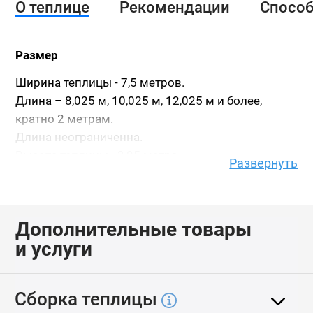
О теплице
Рекомендации
Спосо
Размер
Ширина теплицы - 7,5 метров.
Длина – 8,025 м, 10,025 м, 12,025 м и более,
кратно 2 метрам.
Длина неограниченна.
Высота теплицы - 3,95 метра.
Развернуть
Высота указана с учетом фундамента из бруса
150х100.
Дополнительные товары
Каркас
и услуги
Каркас выполнен из двойных дуг-ферм,
состоящих из оцинкованной снаружи и внутри
квадратной трубы 25х25.
Сборка теплицы
Расстояние между дугами-фермами - 1 метр.