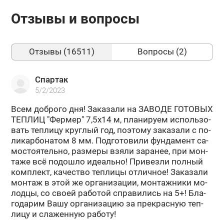
Отзывы и вопросы
Отзывы (16511)
Вопросы (2)
Спартак
5/2/2023
Всем доб­ро­го дня! За­ка­за­ли на ЗА­ВО­ДЕ ГО­ТО­ВЫХ
ТЕП­ЛИЦ "Фер­мер" 7,5х14 м, пла­ни­ру­ем ис­поль­зо­
вать теп­ли­цу круг­лый год, по­это­му за­ка­за­ли с по­
ли­кар­бо­на­том 8 мм. Под­го­то­ви­ли фун­да­мент са­
мо­сто­я­тель­но, раз­ме­ры взяли за­ра­нее, при мон­
та­же всё по­до­шло иде­аль­но! При­вез­ли пол­ный
ком­плект, ка­че­ство теп­ли­цы от­лич­ное! За­ка­за­ли
мон­таж в этой же ор­га­ни­за­ции, мон­таж­ни­ки мо­
лод­цы, со своей ра­бо­той спра­ви­лись на 5+! Бла­
го­да­рим Вашу ор­га­ни­за­цию за пре­крас­ную теп­
ли­цу и сла­жен­ную ра­бо­ту!