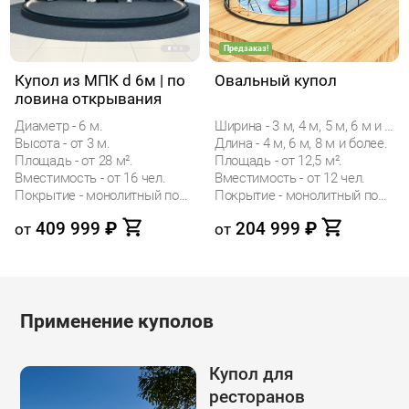
Предзаказ!
Купол из МПК d 6м | по
Овальный купол
ловина открывания
Диаметр - 6 м.
Ширина - 3 м, 4 м, 5 м, 6 м и 7 м.
Высота - от 3 м.
Длина - 4 м, 6 м, 8 м и более.
Площадь - от 28 м².
Площадь - от 12,5 м².
Вместимость - от 16 чел.
Вместимость - от 12 чел.
Покрытие - монолитный поликарбонат (МПК)
Покрытие - монолитный поликарбонат (МПК)
409 999
₽
204 999
₽
от
от
Применение куполов
Купол для
ресторанов