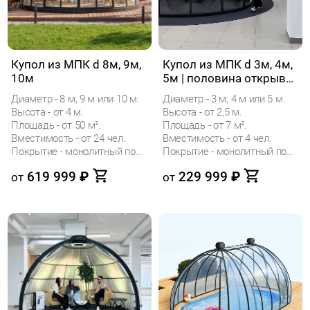
Купол из МПК d 8м, 9м,
Купол из МПК d 3м, 4м,
10м
5м | половина открыва
ния
Диаметр - 8 м, 9 м или 10 м.
Диаметр - 3 м, 4 м или 5 м.
Высота - от 4 м.
Высота - от 2,5 м.
Площадь - от 50 м².
Площадь - от 7 м².
Вместимость - от 24 чел.
Вместимость - от 4 чел.
Покрытие - монолитный поликарбонат (МПК)
Покрытие - монолитный поликарбонат (МПК)
619 999
₽
229 999
₽
от
от