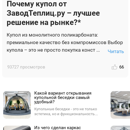
Почему купол от
ЗаводТеплиц.ру – лучшее
решение на рынке?*
Купол из монолитного поликарбоната:
премиальное качество без компромиссов Выбор
купола – это не просто покупка конст ...
Читать
93727 просмотров
66
Какой вариант открывания
купольной беседки самый
удобный?
Купольные беседки - это не только
эстетика, но и функциональность.
Одним из ключевых параметров при
выборе купола является способ
Из чего сделан каркас
открывания. От него зависит,