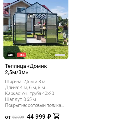
подробнее...
ХИТ
-15%
Теплица «Домик
2,5м/3м»
Ширина: 2,5 м и 3 м
Длина: 4 м, 6 м, 8 м ...
Каркас: оц. труба 40х20
Шаг дуг: 0,65 м
Покрытие: сотовый поликарбонат
44 999
₽
от
52 999