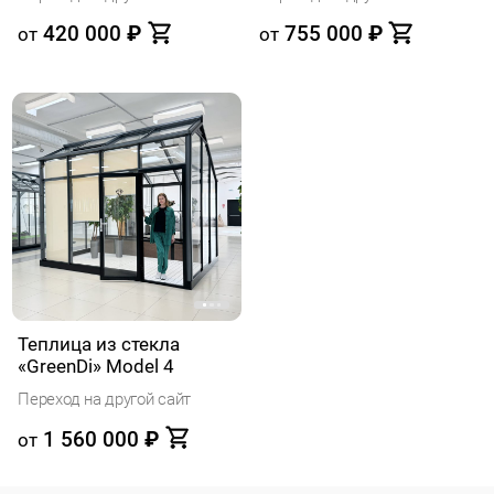
420 000
₽
755 000
₽
от
от
Теплица из стекла
«GreenDi» Model 4
Переход на другой сайт
1 560 000
₽
от