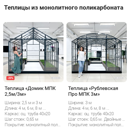
Теплицы из монолитного поликарбоната
-20%
Теплица «Домик МПК
Теплица «Рублевская
2,5м/3м»
Про МПК 3м»
Ширина: 2,5 м и 3 м
Ширина: 3 м
Длина: 4 м, 6 м, 8 м ...
Длина: 4 м, 6 м, 8 м ...
Каркас: оц. труба 40х20
Каркас: оц. труба 40х20
Шаг стоек: 0,65 м
Шаг стоек: 0,65 м. Двойные дуги.
Покрытие: монолитный поликарбонат
Покрытие: монолитный поликарбонат