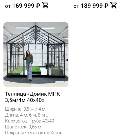
169 999
₽
189 999
₽
от
от
Теплица «Домик МПК
3,5м/4м 40x40»
Ширина: 3,5 м и 4 м
Длина: 4 м, 6 м, 8 м ...
Каркас: оц. труба 40х40
Шаг стоек: 0,65 м
Покрытие: монолитный поликарбонат