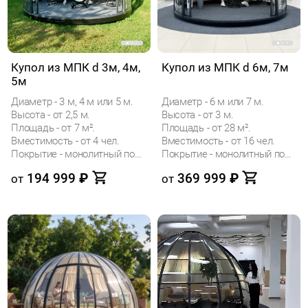
Купол из МПК d 3м, 4м,
Купол из МПК d 6м, 7м
5м
Диаметр - 3 м, 4 м или 5 м.
Диаметр - 6 м или 7 м.
Высота - от 2,5 м.
Высота - от 3 м.
Площадь - от 7 м².
Площадь - от 28 м².
Вместимость - от 4 чел.
Вместимость - от 16 чел.
Покрытие - монолитный поликарбонат (МПК)
Покрытие - монолитный поликарбонат (МПК)
194 999
₽
369 999
₽
от
от