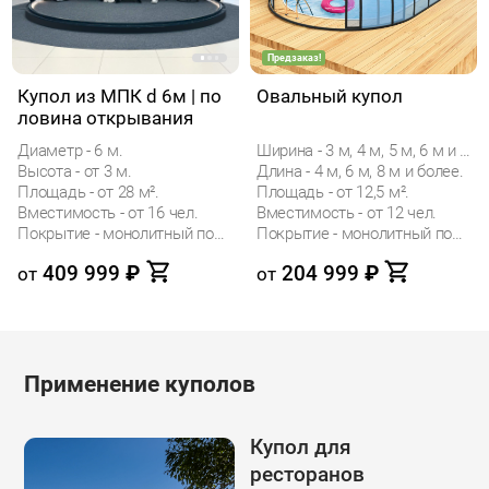
Предзаказ!
Купол из МПК d 6м | по
Овальный купол
ловина открывания
Диаметр - 6 м.
Ширина - 3 м, 4 м, 5 м, 6 м и 7 м.
Высота - от 3 м.
Длина - 4 м, 6 м, 8 м и более.
Площадь - от 28 м².
Площадь - от 12,5 м².
Вместимость - от 16 чел.
Вместимость - от 12 чел.
Покрытие - монолитный поликарбонат (МПК)
Покрытие - монолитный поликарбонат (МПК)
409 999
₽
204 999
₽
от
от
Применение куполов
Купол для
ресторанов