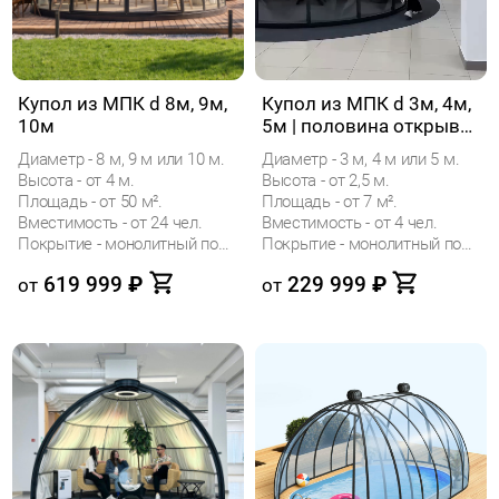
Купол из МПК d 8м, 9м,
Купол из МПК d 3м, 4м,
10м
5м | половина открыва
ния
Диаметр - 8 м, 9 м или 10 м.
Диаметр - 3 м, 4 м или 5 м.
Высота - от 4 м.
Высота - от 2,5 м.
Площадь - от 50 м².
Площадь - от 7 м².
Вместимость - от 24 чел.
Вместимость - от 4 чел.
Покрытие - монолитный поликарбонат (МПК)
Покрытие - монолитный поликарбонат (МПК)
619 999
₽
229 999
₽
от
от