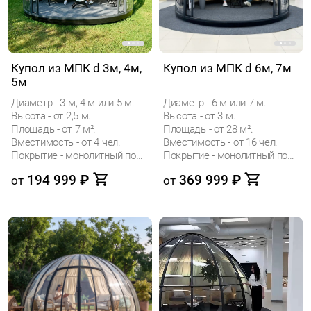
Купол из МПК d 3м, 4м,
Купол из МПК d 6м, 7м
5м
Диаметр - 3 м, 4 м или 5 м.
Диаметр - 6 м или 7 м.
Высота - от 2,5 м.
Высота - от 3 м.
Площадь - от 7 м².
Площадь - от 28 м².
Вместимость - от 4 чел.
Вместимость - от 16 чел.
Покрытие - монолитный поликарбонат (МПК)
Покрытие - монолитный поликарбонат (МПК)
194 999
₽
369 999
₽
от
от