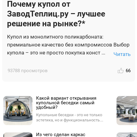
Почему купол от
ЗаводТеплиц.ру – лучшее
решение на рынке?*
Купол из монолитного поликарбоната:
премиальное качество без компромиссов Выбор
купола – это не просто покупка конст ...
Читать
93788 просмотров
66
Какой вариант открывания
купольной беседки самый
удобный?
Купольные беседки - это не только
эстетика, но и функциональность.
Одним из ключевых параметров при
выборе купола является способ
Из чего сделан каркас
открывания. От него зависит,