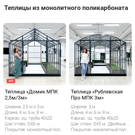
Теплицы из монолитного поликарбоната
-20%
Теплица «Домик МПК
Теплица «Рублевская
2,5м/3м»
Про МПК 3м»
Ширина: 2,5 м и 3 м
Ширина: 3 м
Длина: 4 м, 6 м, 8 м ...
Длина: 4 м, 6 м, 8 м ...
Каркас: оц. труба 40х20
Каркас: оц. труба 40х20
Шаг стоек: 0,65 м
Шаг стоек: 0,65 м. Двойные дуги.
Покрытие: монолитный поликарбонат
Покрытие: монолитный поликарбонат