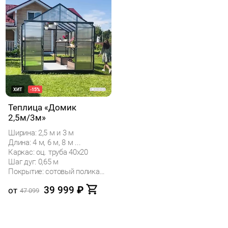
подробнее...
ХИТ
-15%
Теплица «Домик
2,5м/3м»
Ширина: 2,5 м и 3 м
Длина: 4 м, 6 м, 8 м ...
Каркас: оц. труба 40х20
Шаг дуг: 0,65 м
Покрытие: сотовый поликарбонат
39 999
₽
от
47 099