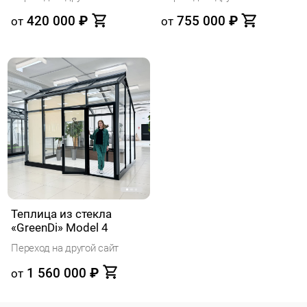
420 000
₽
755 000
₽
от
от
Теплица из стекла
«GreenDi» Model 4
Переход на другой сайт
1 560 000
₽
от