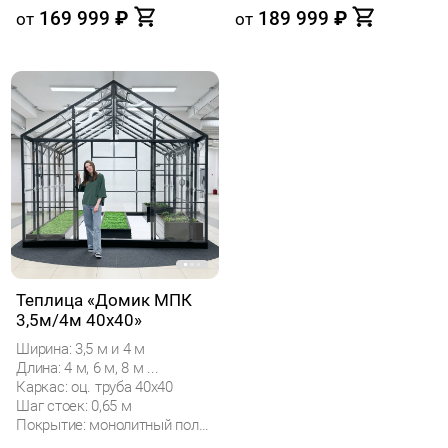
169 999
₽
189 999
₽
от
от
Теплица «Домик МПК
3,5м/4м 40x40»
Ширина: 3,5 м и 4 м
Длина: 4 м, 6 м, 8 м ...
Каркас: оц. труба 40х40
Шаг стоек: 0,65 м
Покрытие: монолитный поликарбонат