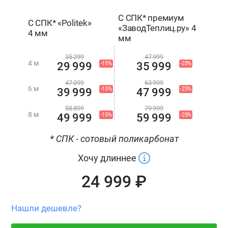
С СПК* премиум
С СПК* «Politek»
«ЗаводТеплиц.ру» 4
4 мм
мм
35 299
47 999
4 м
-15%
-25%
29 999
35 999
47 099
63 999
6 м
-15%
-25%
39 999
47 999
58 899
79 999
8 м
-15%
-25%
49 999
59 999
* СПК - сотовый поликарбонат
Хочу длиннее
24 999 ₽
Нашли дешевле?