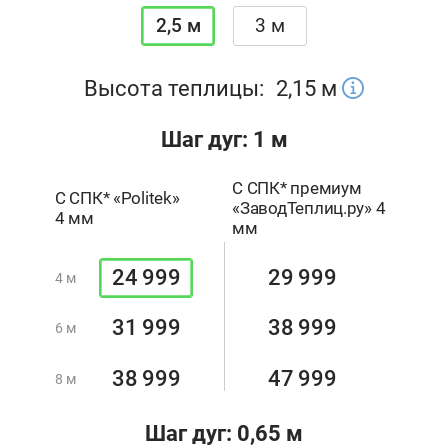
2,5 м
3 м
Высота теплицы:
2,15
м
Шаг дуг: 1 м
С СПК* премиум
С СПК* «Politek»
«ЗаводТеплиц.ру» 4
4 мм
мм
24 999
29 999
4 м
31 999
38 999
6 м
38 999
47 999
8 м
Шаг дуг: 0,65 м