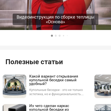
Видеоинструкция по сборке теплицы
«Основа»
Полезные статьи
Какой вариант открывания
купольной беседки самый
удобный?
Купольные беседки - это не только
эстетика, но и функциональность.
Одним из ключевых параметров при
выборе купола является способ
Из чего сделан каркас
открывания. От него зависит,
купольной беседки из
насколько комфортно будет