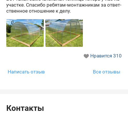
участ­ке. Спа­си­бо ребятам-​монтажникам за от­вет­
ствен­ное от­но­ше­ние к делу.
Нравится
310
Написать отзыв
Все отзывы
Контакты