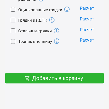
Дополнительно Вы можете приобрести
самооткрывающиеся (в зависимости от
Расчет
Оцинкованные грядки
температуры) автоматические форточки.
Расчет
Вся необходимая фурнитура для сборки каркаса
Грядки из ДПК
теплицы и крепления поликарбоната в
Расчет
Стальные грядки
комплекте.
Расчет
Трапик в теплицу
Особенности
Увеличенный профиль каркаса 25х25 и
увеличенное количество дуг (расстояние между
дугами - 0,65 м) позволяют теплице выдерживать
значительные снеговые и ветровые нагрузки.
Добавить в корзину
Монтаж
Минимальное количество разборных элементов
обеспечивает легкость сборки, поэтому 95%
покупателей устанавливают теплицу