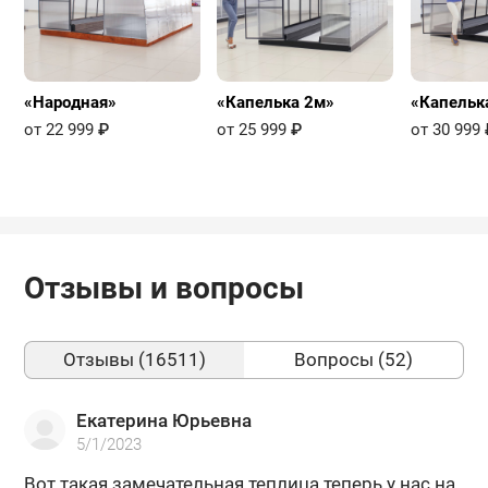
«Народная»
«Капелька 2м»
«Капельк
от 22 999
₽
от 25 999
₽
от 30 999
Отзывы и вопросы
Отзывы (16511)
Вопросы (52)
Екатерина Юрьевна
5/1/2023
Вот такая за­ме­ча­тель­ная теп­ли­ца те­перь у нас на