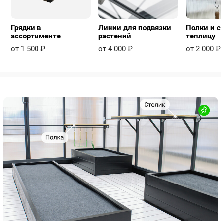
Грядки в
Линии для подвязки
Полки и с
ассортименте
растений
теплицу
от 1 500 ₽
от 4 000 ₽
от 2 000 ₽