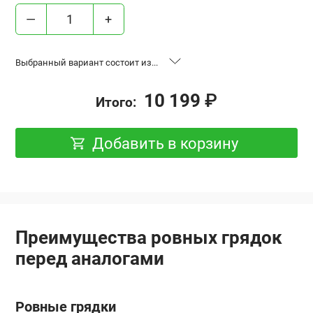
—
+
Выбранный вариант состоит из...
«Ровные грядки», высота 17 см,
2 шт.
10 199
₽
Итого:
база 0.6x2 м, Оцинковка
«Ровные грядки», высота 17 см,
1 шт.
Добавить в корзину
база 0.6x3 м, Оцинковка
Удлинение “Ровная грядка”,
2 шт.
высота 17 см, 0.6x2 м, Оцинковка
Преимущества ровных грядок
перед аналогами
Ровные грядки