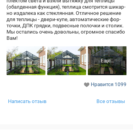
плек­том света и взяли вы­тяж­ку для теп­ли­цы
(обал­ден­ная функ­ция), теп­ли­ца смот­рит­ся ши­кар­
но из­да­ле­ка как стек­лян­ная. От­лич­ное ре­ше­ние
для теп­ли­цы - двери-​купе, ав­то­ма­ти­че­ские фор­
точ­ки, ДПК гряд­ки, под­вес­ные по­лоч­ки и сто­лик.
Мы оста­лись очень до­воль­ны, огром­ное спа­си­бо
Вам!
Нравится
1099
Написать отзыв
Все отзывы