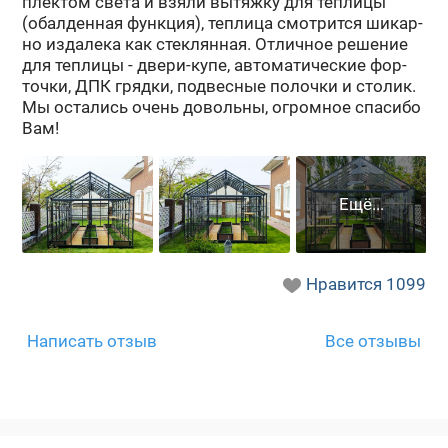
плек­том света и взяли вы­тяж­ку для теп­ли­цы
(обал­ден­ная функ­ция), теп­ли­ца смот­рит­ся ши­кар­
но из­да­ле­ка как стек­лян­ная. От­лич­ное ре­ше­ние
для теп­ли­цы - двери-​купе, ав­то­ма­ти­че­ские фор­
точ­ки, ДПК гряд­ки, под­вес­ные по­лоч­ки и сто­лик.
Мы оста­лись очень до­воль­ны, огром­ное спа­си­бо
Вам!
Нравится
1099
Написать отзыв
Все отзывы