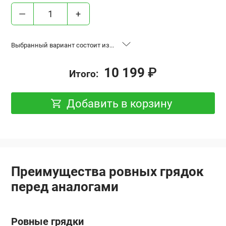
—
+
Выбранный вариант состоит из...
«Ровные грядки», высота 17 см,
2 шт.
10 199
₽
Итого:
база 0.6x2 м, Оцинковка
«Ровные грядки», высота 17 см,
1 шт.
Добавить в корзину
база 0.6x3 м, Оцинковка
Удлинение “Ровная грядка”,
2 шт.
высота 17 см, 0.6x2 м, Оцинковка
Преимущества ровных грядок
перед аналогами
Ровные грядки