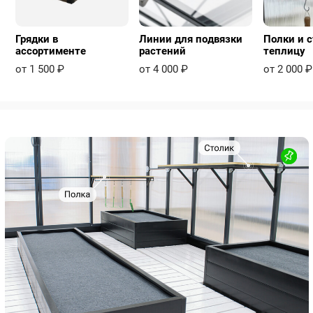
Грядки в
Линии для подвязки
Полки и с
ассортименте
растений
теплицу
от 1 500 ₽
от 4 000 ₽
от 2 000 ₽