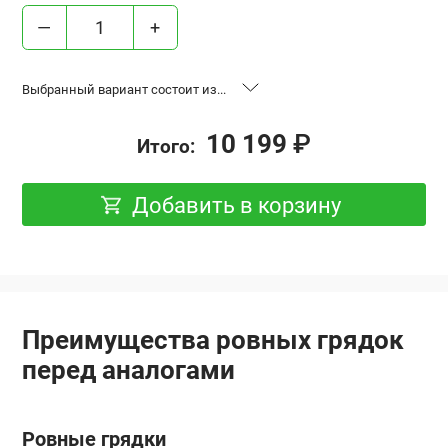
—
+
Выбранный вариант состоит из...
«Ровные грядки», высота 17 см,
2 шт.
10 199
₽
Итого:
база 0.6x2 м, Оцинковка
«Ровные грядки», высота 17 см,
1 шт.
Добавить в корзину
база 0.6x3 м, Оцинковка
Удлинение “Ровная грядка”,
2 шт.
высота 17 см, 0.6x2 м, Оцинковка
Преимущества ровных грядок
перед аналогами
Ровные грядки