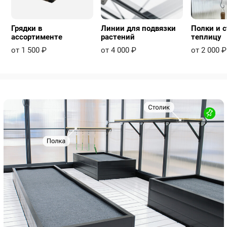
Грядки в
Линии для подвязки
Полки и с
ассортименте
растений
теплицу
от 1 500 ₽
от 4 000 ₽
от 2 000 ₽