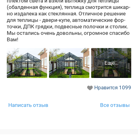
плек­том света и взяли вы­тяж­ку для теп­ли­цы
(обал­ден­ная функ­ция), теп­ли­ца смот­рит­ся ши­кар­
но из­да­ле­ка как стек­лян­ная. От­лич­ное ре­ше­ние
для теп­ли­цы - двери-​купе, ав­то­ма­ти­че­ские фор­
точ­ки, ДПК гряд­ки, под­вес­ные по­лоч­ки и сто­лик.
Мы оста­лись очень до­воль­ны, огром­ное спа­си­бо
Вам!
Нравится
1099
Написать отзыв
Все отзывы