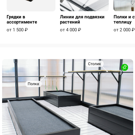
Грядки в
Линии для подвязки
Полки и с
ассортименте
растений
теплицу
от 1 500 ₽
от 4 000 ₽
от 2 000 ₽