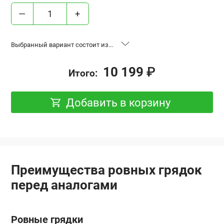
—
+
Выбранный вариант состоит из...
«Ровные грядки», высота 17 см,
2 шт.
10 199
₽
Итого:
база 0.6x2 м, Оцинковка
«Ровные грядки», высота 17 см,
1 шт.
Добавить в корзину
база 0.6x3 м, Оцинковка
Удлинение “Ровная грядка”,
2 шт.
высота 17 см, 0.6x2 м, Оцинковка
Преимущества ровных грядок
перед аналогами
Ровные грядки