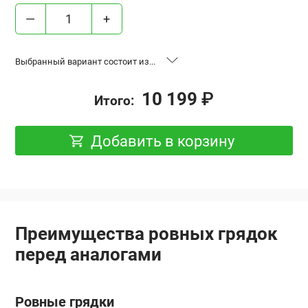
—
+
Выбранный вариант состоит из...
«Ровные грядки», высота 17 см,
2 шт.
10 199
₽
Итого:
база 0.6x2 м, Оцинковка
«Ровные грядки», высота 17 см,
1 шт.
Добавить в корзину
база 0.6x3 м, Оцинковка
Удлинение “Ровная грядка”,
2 шт.
высота 17 см, 0.6x2 м, Оцинковка
Преимущества ровных грядок
перед аналогами
Ровные грядки