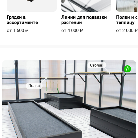
Грядки в
Линии для подвязки
Полки и с
ассортименте
растений
теплицу
от 1 500 ₽
от 4 000 ₽
от 2 000 ₽