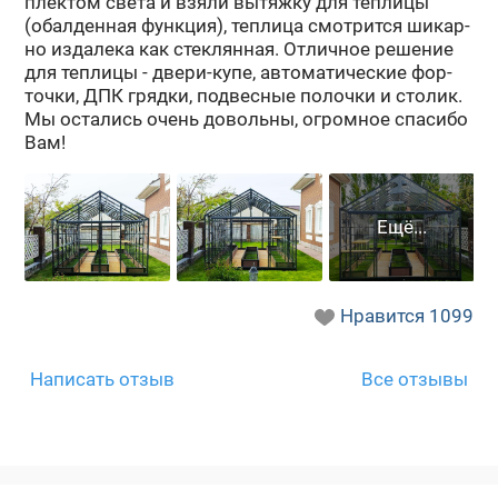
плек­том света и взяли вы­тяж­ку для теп­ли­цы
(обал­ден­ная функ­ция), теп­ли­ца смот­рит­ся ши­кар­
но из­да­ле­ка как стек­лян­ная. От­лич­ное ре­ше­ние
для теп­ли­цы - двери-​купе, ав­то­ма­ти­че­ские фор­
точ­ки, ДПК гряд­ки, под­вес­ные по­лоч­ки и сто­лик.
Мы оста­лись очень до­воль­ны, огром­ное спа­си­бо
Вам!
Нравится
1099
Написать отзыв
Все отзывы