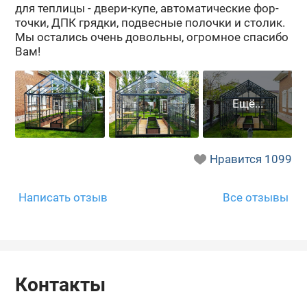
для теп­ли­цы - двери-​купе, ав­то­ма­ти­че­ские фор­
точ­ки, ДПК гряд­ки, под­вес­ные по­лоч­ки и сто­лик.
Мы оста­лись очень до­воль­ны, огром­ное спа­си­бо
Вам!
Нравится
1099
Написать отзыв
Все отзывы
Контакты