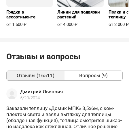
Грядки в
Линии для подвязки
Полки и с
ассортименте
растений
теплицу
от 1 500 ₽
от 4 000 ₽
от 2 000 ₽
Отзывы и вопросы
Отзывы (16511)
Вопросы (9)
Дмитрий Львович
5/20/2024
За­ка­за­ли теп­ли­цу «Домик МПК» 3,5х6м, с ком­
плек­том света и взяли вы­тяж­ку для теп­ли­цы
(обал­ден­ная функ­ция), теп­ли­ца смот­рит­ся ши­кар­
но из­да­ле­ка как стек­лян­ная. От­лич­ное ре­ше­ние