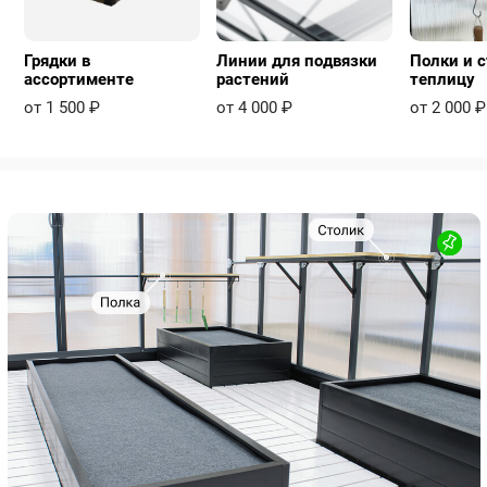
Грядки в
Линии для подвязки
Полки и с
ассортименте
растений
теплицу
от 1 500 ₽
от 4 000 ₽
от 2 000 ₽