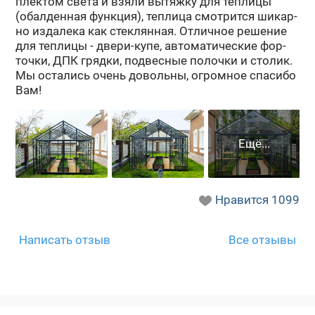
плек­том света и взяли вы­тяж­ку для теп­ли­цы
(обал­ден­ная функ­ция), теп­ли­ца смот­рит­ся ши­кар­
но из­да­ле­ка как стек­лян­ная. От­лич­ное ре­ше­ние
для теп­ли­цы - двери-​купе, ав­то­ма­ти­че­ские фор­
точ­ки, ДПК гряд­ки, под­вес­ные по­лоч­ки и сто­лик.
Мы оста­лись очень до­воль­ны, огром­ное спа­си­бо
Вам!
Нравится
1099
Написать отзыв
Все отзывы