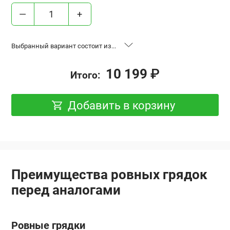
—
+
Выбранный вариант состоит из...
«Ровные грядки», высота 17 см,
2 шт.
10 199
₽
Итого:
база 0.6x2 м, Оцинковка
«Ровные грядки», высота 17 см,
1 шт.
Добавить в корзину
база 0.6x3 м, Оцинковка
Удлинение “Ровная грядка”,
2 шт.
высота 17 см, 0.6x2 м, Оцинковка
Преимущества ровных грядок
перед аналогами
Ровные грядки