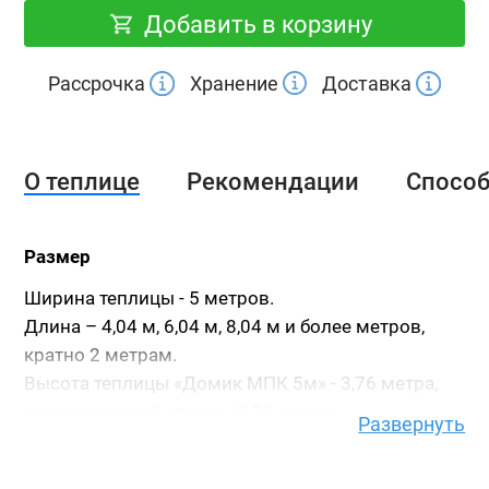
Добавить в корзину
Рассрочка
Хранение
Доставка
О теплице
Рекомендации
Спосо
Размер
Ширина теплицы - 5 метров.
Длина – 4,04 м, 6,04 м, 8,04 м и более метров,
кратно 2 метрам.
Высота теплицы «Домик МПК 5м» - 3,76 метра,
высота прямой стенки - 2,32 метра.
Развернуть
Высота указана с учетом стального фундамента.