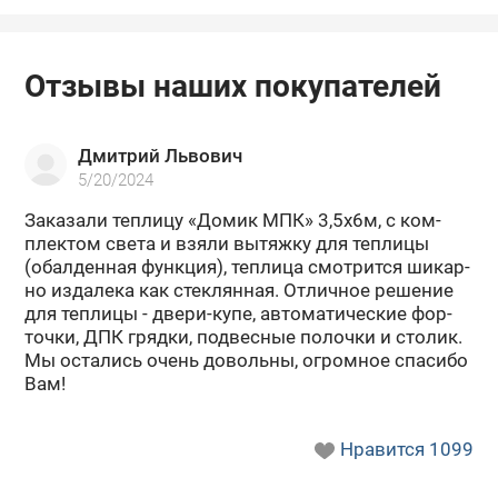
Отзывы наших покупателей
Дмитрий Львович
5/20/2024
За­ка­за­ли теп­ли­цу «Домик МПК» 3,5х6м, с ком­
плек­том света и взяли вы­тяж­ку для теп­ли­цы
(обал­ден­ная функ­ция), теп­ли­ца смот­рит­ся ши­кар­
но из­да­ле­ка как стек­лян­ная. От­лич­ное ре­ше­ние
для теп­ли­цы - двери-​купе, ав­то­ма­ти­че­ские фор­
точ­ки, ДПК гряд­ки, под­вес­ные по­лоч­ки и сто­лик.
Мы оста­лись очень до­воль­ны, огром­ное спа­си­бо
Вам!
Нравится
1099