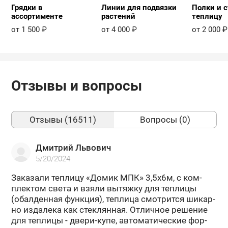
Грядки в
Линии для подвязки
Полки и с
ассортименте
растений
теплицу
от 1 500 ₽
от 4 000 ₽
от 2 000 ₽
Отзывы и вопросы
Отзывы (16511)
Вопросы (0)
Дмитрий Львович
5/20/2024
За­ка­за­ли теп­ли­цу «Домик МПК» 3,5х6м, с ком­
плек­том света и взяли вы­тяж­ку для теп­ли­цы
(обал­ден­ная функ­ция), теп­ли­ца смот­рит­ся ши­кар­
но из­да­ле­ка как стек­лян­ная. От­лич­ное ре­ше­ние
для теп­ли­цы - двери-​купе, ав­то­ма­ти­че­ские фор­