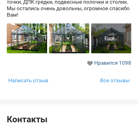
точ­ки, ДПК гряд­ки, под­вес­ные по­лоч­ки и сто­лик.
Мы оста­лись очень до­воль­ны, огром­ное спа­си­бо
Вам!
Нравится
1098
Написать отзыв
Все отзывы
Контакты