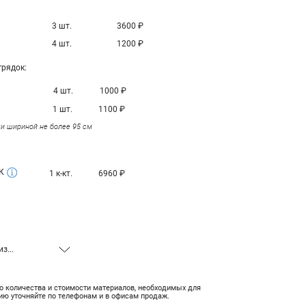
3 шт.
3600
₽
4 шт.
1200
₽
грядок:
4 шт.
1000
₽
1 шт.
1100
₽
и шириной не более 95 см
К
1
к-кт.
6960
₽
з...
3 шт.
4 шт.
о количества и стоимости материалов, необходимых для
ию уточняйте по телефонам и в офисам продаж.