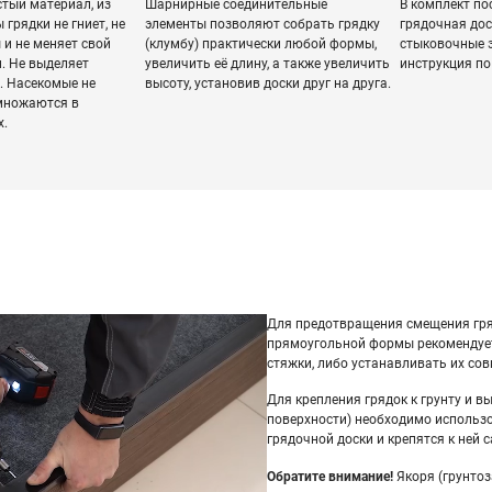
стый материал, из
Шарнирные соединительные
В комплект по
 грядки не гниет, не
элементы позволяют собрать грядку
грядочная дос
 и не меняет свой
(клумбу) практически любой формы,
стыковочные э
. Не выделяет
увеличить её длину, а также увеличить
инструкция по
. Насекомые не
высоту, установив доски друг на друга.
змножаются в
х.
Для предотвращения смещения гря
прямоугольной формы рекомендуе
стяжки, либо устанавливать их сов
Для крепления грядок к грунту и в
поверхности) необходимо использо
грядочной доски и крепятся к ней 
Обратите внимание!
Якоря (грунтоз