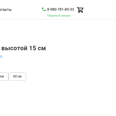
8-980-781-85-33
нтакты
Обратный звонок
 высотой 15 см
9)
 см
60 см