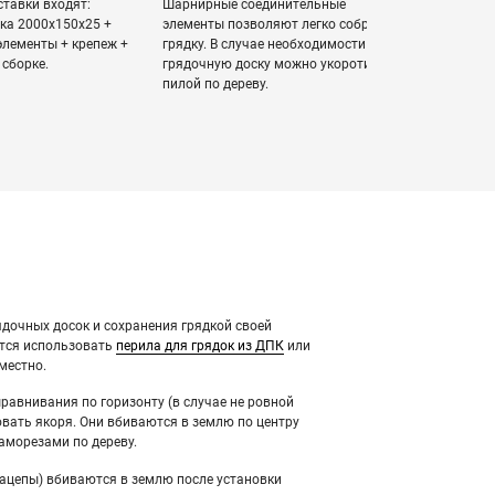
ставки входят:
Шарнирные соединительные
ка 2000х150х25 +
элементы позволяют легко собрать
лементы + крепеж +
грядку. В случае необходимости
 сборке.
грядочную доску можно укоротить
пилой по дереву.
дочных досок и сохранения грядкой своей
тся использовать
перила для грядок из ДПК
или
местно.
ыравнивания по горизонту (в случае не ровной
вать якоря. Они вбиваются в землю по центру
саморезами по дереву.
ацепы) вбиваются в землю после установки