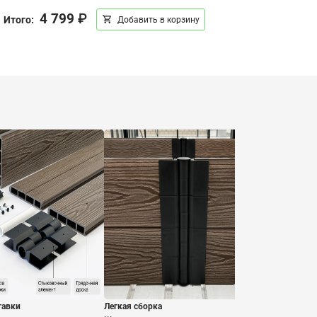
4 799
₽
Итого:
Добавить в корзину
тавки
Легкая сборка