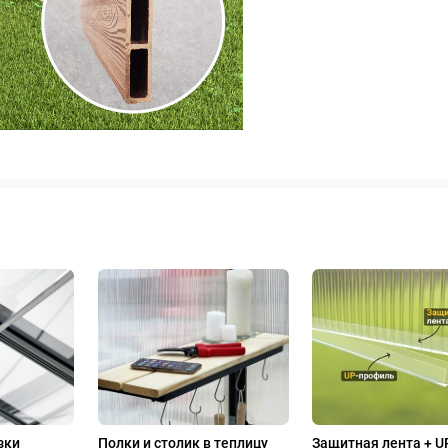
зки
Полки и столик в теплицу
Защитная лента + U