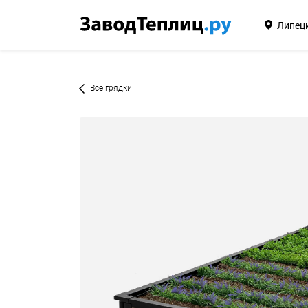
Липец
Все грядки