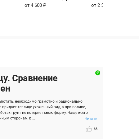
от 4 600 ₽
от 2 500 ₽
цу. Сравнение
цен
аботать, необходимо грамотно и рационально
 придаст теплице ухоженный вид, а при поливе,
ботах грунт не потеряет свою форму. Чаще всего
ным сторонам, в ...
Читать
66