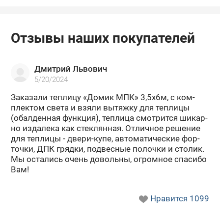
Отзывы наших покупателей
Дмитрий Львович
5/20/2024
За­ка­за­ли теп­ли­цу «Домик МПК» 3,5х6м, с ком­
плек­том света и взяли вы­тяж­ку для теп­ли­цы
(обал­ден­ная функ­ция), теп­ли­ца смот­рит­ся ши­кар­
но из­да­ле­ка как стек­лян­ная. От­лич­ное ре­ше­ние
для теп­ли­цы - двери-​купе, ав­то­ма­ти­че­ские фор­
точ­ки, ДПК гряд­ки, под­вес­ные по­лоч­ки и сто­лик.
Мы оста­лись очень до­воль­ны, огром­ное спа­си­бо
Вам!
Нравится
1099