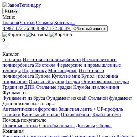
Казань
Меню
Главная
Статьи
Отзывы
Контакты
8-987-172-36-40
8-987-172-36-39
Обратный звонок
0
Каталог
Теплицы
Из сотового поликарбоната
Из монолитного
поликарбоната
Из стекла
Фермерские и промышленные
теплицы
Под пленку
Многорядные
Из сотового
поликарбоната
Купола
Купол из мпк
Купол | половина
открывания
Овальный купол
Грядки
Оцинкованные грядки
Грядки из ДПК
Стальные грядки
Клумбы из алюминия
Фундамент
Фундамент из бруса
Фундамент из свай
Стальной фундамент
Дополнительные товары
Автоматическая форточка
Защитная лента + UP-профиль
Трапики
Капельный полив
Поликарбонат
Краб-система
Помощь покупателю
Полезные статьи
Способы оплаты
Доставка
Сборка
Компания
Контакты
Отзывы покупателей
О компании
Патенты
Работа и