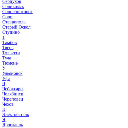
Серпухов
Соликамск
Солнечногорск
Сочи
Ставрополь
Старый Оскол
Ступино
Т
Тамбов
Тверь
Тольятти
Тула
Тюмень
У
Ульяновск
Уфа
Ч
Чебоксары
Челябинск
Череповец
Чехов
Э
Электросталь
Я
Ярославль