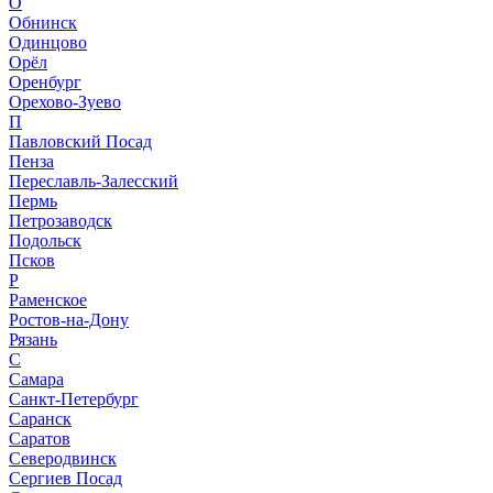
О
Обнинск
Одинцово
Орёл
Оренбург
Орехово-Зуево
П
Павловский Посад
Пенза
Переславль-Залесский
Пермь
Петрозаводск
Подольск
Псков
Р
Раменское
Ростов-на-Дону
Рязань
С
Самара
Санкт-Петербург
Саранск
Саратов
Северодвинск
Сергиев Посад