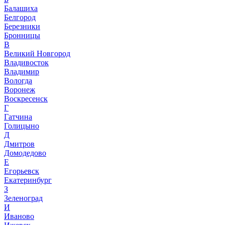
Балашиха
Белгород
Березники
Бронницы
В
Великий Новгород
Владивосток
Владимир
Вологда
Воронеж
Воскресенск
Г
Гатчина
Голицыно
Д
Дмитров
Домодедово
Е
Егорьевск
Екатеринбург
З
Зеленоград
И
Иваново