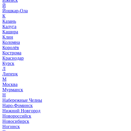
Ижевск
Й
Йошкар-Ола
К
Казань
Калуга
Кашира
Клин
Коломна
Королёв
Кострома
Краснодар
Курск
Л
Липецк
М
Москва
Мурманск
Н
Набережные Челны
Наро-Фоминск
Нижний Новгород
Новороссийск
Новосибирск
Ногинск