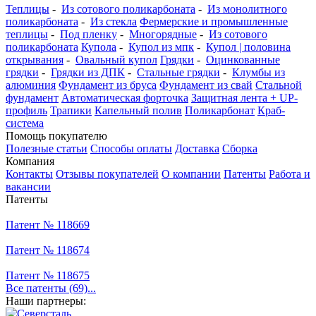
Теплицы
-
Из сотового поликарбоната
-
Из монолитного
поликарбоната
-
Из стекла
Фермерские и промышленные
теплицы
-
Под пленку
-
Многорядные
-
Из сотового
поликарбоната
Купола
-
Купол из мпк
-
Купол | половина
открывания
-
Овальный купол
Грядки
-
Оцинкованные
грядки
-
Грядки из ДПК
-
Стальные грядки
-
Клумбы из
алюминия
Фундамент из бруса
Фундамент из свай
Стальной
фундамент
Автоматическая форточка
Защитная лента + UP-
профиль
Трапики
Капельный полив
Поликарбонат
Краб-
система
Помощь покупателю
Полезные статьи
Способы оплаты
Доставка
Сборка
Компания
Контакты
Отзывы покупателей
О компании
Патенты
Работа и
вакансии
Патенты
Патент № 118669
Патент № 118674
Патент № 118675
Все патенты (69)...
Наши партнеры: