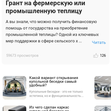
Грант на фермерскую или
промышленную теплицу
А вы знали, что можно получить финансовую
помощь от государства на приобретение
промышленной теплицы? Одной из ключевых
мер поддержки в сфере сельского х ...
Читать
59673 просмотров
126
Какой вариант открывания
купольной беседки самый
удобный?
Купольные беседки - это не только
эстетика, но и функциональность.
Одним из ключевых параметров при
выборе купола является способ
Из чего сделан каркас
открывания. От него зависит,
купольной беседки из