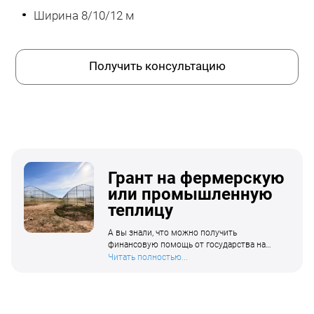
Ширина 8/10/12 м
Получить консультацию
Грант на фермерскую
или промышленную
теплицу
А вы знали, что можно получить
финансовую помощь от государства на
приобретение промышленной теплицы?
Читать полностью...
Одной из ключевых мер поддержки в сфере
сельского хозяйства является грант
«Агростартап». Что такое грант
«Агростартап»? Грант «Агростартап»