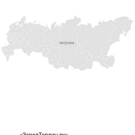
загрузка...
«ЗаводТеплиц.ру»