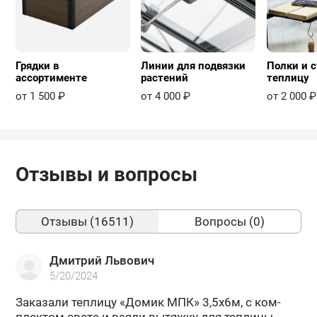
Грядки в
Линии для подвязки
Полки и с
ассортименте
растений
теплицу
от 1 500 ₽
от 4 000 ₽
от 2 000 ₽
Отзывы и вопросы
Отзывы (16511)
Вопросы (0)
Дмитрий Львович
5/20/2024
За­ка­за­ли теп­ли­цу «Домик МПК» 3,5х6м, с ком­
плек­том света и взяли вы­тяж­ку для теп­ли­цы