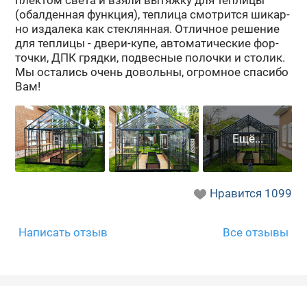
(обал­ден­ная функ­ция), теп­ли­ца смот­рит­ся ши­кар­
но из­да­ле­ка как стек­лян­ная. От­лич­ное ре­ше­ние
для теп­ли­цы - двери-​купе, ав­то­ма­ти­че­ские фор­
точ­ки, ДПК гряд­ки, под­вес­ные по­лоч­ки и сто­лик.
Мы оста­лись очень до­воль­ны, огром­ное спа­си­бо
Вам!
Нравится
1099
Написать отзыв
Все отзывы