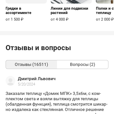
Грядки в
Линии для подвязки
Полки и с
ассортименте
растений
теплицу
от 1 500 ₽
от 4 000 ₽
от 2 000 ₽
Отзывы и вопросы
Отзывы (16511)
Вопросы (2)
Дмитрий Львович
5/20/2024
За­ка­за­ли теп­ли­цу «Домик МПК» 3,5х6м, с ком­
плек­том света и взяли вы­тяж­ку для теп­ли­цы
(обал­ден­ная функ­ция), теп­ли­ца смот­рит­ся ши­кар­
но из­да­ле­ка как стек­лян­ная. От­лич­ное ре­ше­ние