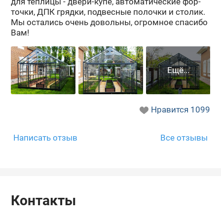
для теп­ли­цы - двери-​купе, ав­то­ма­ти­че­ские фор­
точ­ки, ДПК гряд­ки, под­вес­ные по­лоч­ки и сто­лик.
Мы оста­лись очень до­воль­ны, огром­ное спа­си­бо
Вам!
Нравится
1099
Написать отзыв
Все отзывы
Контакты