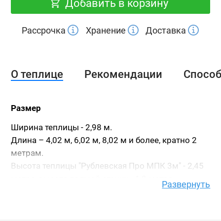
Добавить в корзину
Рассрочка
Хранение
Доставка
О теплице
Рекомендации
Спосо
Размер
Ширина теплицы - 2,98 м.
Длина – 4,02 м, 6,02 м, 8,02 м и более, кратно 2
метрам.
Высота теплицы "Рублевская Про МПК 3м" - 2,45
метра, высота прямой стенки - 1,9 метра.
Развернуть
Высота указана с учетом стального фундамента.
Каркас