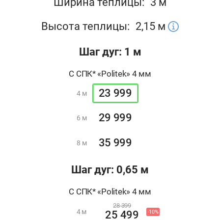
Ширина теплицы:
3 м
Высота теплицы:
2,15
м
Шаг дуг: 1 м
С СПК* «Politek» 4 мм
23 999
4 м
29 999
6 м
35 999
8 м
Шаг дуг: 0,65 м
С СПК* «Politek» 4 мм
28 399
4 м
-10%
25 499