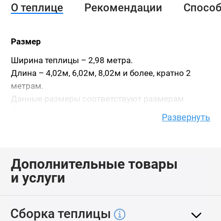
О теплице
Рекомендации
Спосо
Размер
Ширина теплицы – 2,98 метра.
Длина – 4,02м, 6,02м, 8,02м и более, кратно 2
метрам.
Данные размеры соответствуют размерам
фундамента по внешнему краю.
Развернуть
Высота теплицы - 2,15 метра.
Высота указана с учетом фундамента из бруса
150х100.
Дополнительные товары
и услуги
Каркас
Теплица имеет две двери и две форточки в
противоположных торцах.
Сборка теплицы
Каркас выполнен из оцинкованной квадратной