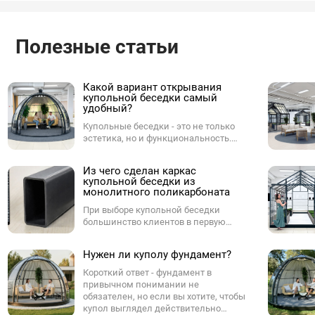
Полезные статьи
Какой вариант открывания
купольной беседки самый
удобный?
Купольные беседки - это не только
эстетика, но и функциональность.
Одним из ключевых параметров при
выборе купола является способ
Из чего сделан каркас
открывания. От него зависит,
купольной беседки из
насколько комфортно будет
монолитного поликарбоната
пользоваться куполом в
повседневной жизни - будь то на
При выборе купольной беседки
участке, в ресторане, у бассейна или в
большинство клиентов в первую
лаунж-зоне. Разберёмся, какие
очередь смотрят на форму и внешний
варианты бывают, и какой из них -
вид, но ненужно забывать про каркас,
Нужен ли куполу фундамент?
оптимальный.
который определяет, как купол будет
выглядеть через 3, 5, и 7 лет,
Короткий ответ - фундамент в
насколько мягко будут работать двери
привычном понимании не
и не появится ли ржавчина в самых
обязателен, но если вы хотите, чтобы
нагруженных местах.
купол выглядел действительно