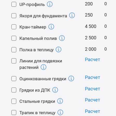
комплекте.
200
UP-профиль
250
Якоря для фундамента
Особенности
Для теплицы с шагом дуг 1 м требуется
4 500
Кран-таймер
регулярный уход в виде очистки от выпавшего
2 500
Капельный полив
снега.
Увеличенное количество дуг с шагом 0,65 м
2 000
Полка в теплицу
позволяет выдерживать более значительные
Расчет
нагрузки, чем с шагом 1 м, но в снежных
Линии для подвязки
регионах уход за такой теплицей также
растений
необходим.
Расчет
Оцинкованные грядки
Монтаж
Расчет
Грядки из ДПК
Минимальное количество разборных элементов
Расчет
Стальные грядки
обеспечивает легкость сборки, поэтому 95%
покупателей устанавливают теплицу
Расчет
Трапик в теплицу