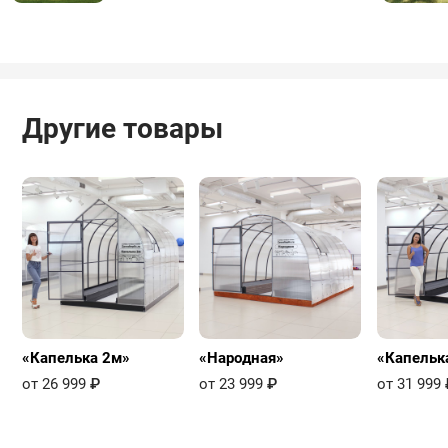
эстетично и гармонично, без
компромиссов - используйте
фирменный подиум.
Другие товары
«Капелька 2м»
«Народная»
«Капельк
от 26 999
₽
от 23 999
₽
от 31 999