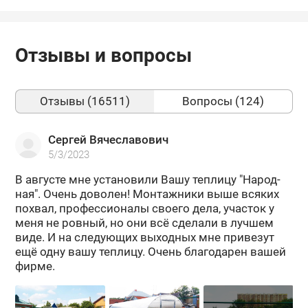
Отзывы и вопросы
Отзывы (16511)
Вопросы (124)
Сергей Вячеславович
5/3/2023
В ав­гу­сте мне уста­но­ви­ли Вашу теп­ли­цу "На­род­
ная". Очень до­во­лен! Мон­таж­ни­ки выше вся­ких
по­хвал, про­фес­си­о­на­лы сво­е­го дела, уча­сток у
меня не ров­ный, но они всё сде­ла­ли в луч­шем
виде. И на сле­ду­ю­щих вы­ход­ных мне при­ве­зут
ещё одну вашу теп­ли­цу. Очень бла­го­да­рен вашей
фирме.