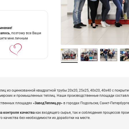
мнение!
шалось
, поэтому все Ваши
шите мне личным
иц из оцинкованной квадратной трубы 20x20, 25x25, 40x20, 40х40 с покрыти
ермерских и промышленных теплиц. Наши производственные площади состав
дственных площадях
«ЗаводТеплиц.ру»
в городах Подольске, Санкт-Петербурге
а контроля качества
как входящего сырья, так и соблюдения процессов прои
о качества без необходимости их доработки на месте.