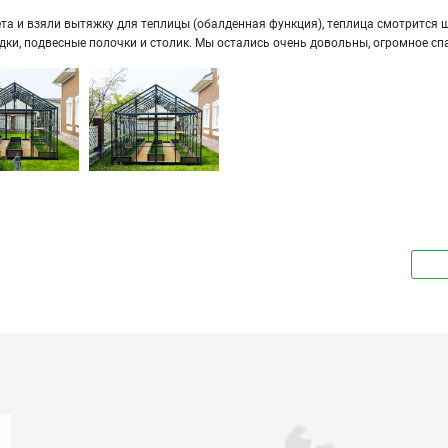
а и взяли вы­тяж­ку для теп­ли­цы (обал­ден­ная функ­ция), теп­ли­ца смот­рит­ся ши­
ряд­ки, под­вес­ные по­лоч­ки и сто­лик. Мы оста­лись очень до­воль­ны, огром­ное сп