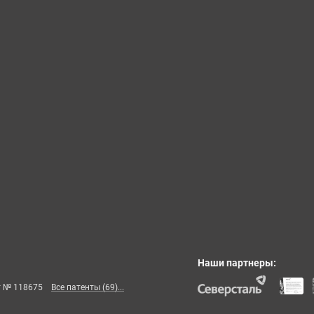
Наши партнеры:
т № 118675
Все патенты (69)...