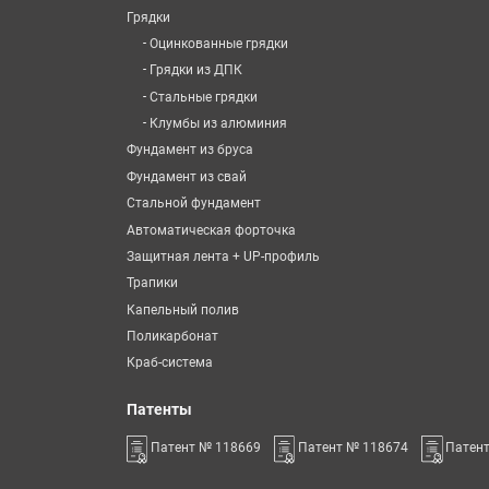
Грядки
-
Оцинкованные грядки
-
Грядки из ДПК
-
Стальные грядки
-
Клумбы из алюминия
Фундамент из бруса
Фундамент из свай
Стальной фундамент
Автоматическая форточка
Защитная лента + UP-профиль
Трапики
Капельный полив
Поликарбонат
Краб-система
Патенты
Патент № 118669
Патент № 118674
Патен