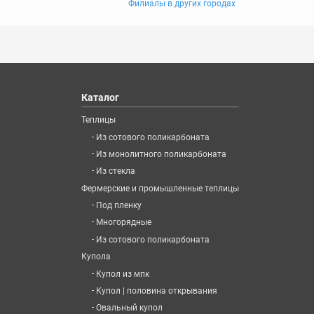
Филиалы в других городах
Каталог
Теплицы
-
Из сотового поликарбоната
-
Из монолитного поликарбоната
-
Из стекла
Фермерские и промышленные теплицы
-
Под пленку
-
Многорядные
-
Из сотового поликарбоната
Купола
-
Купол из мпк
-
Купол | половина открывания
-
Овальный купол