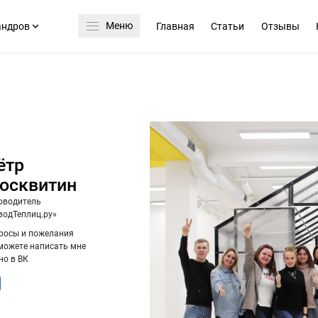
Меню
андров
Главная
Статьи
Отзывы
ётр
осквитин
оводитель
водТеплиц.ру»
росы и пожелания
можете написать мне
но в ВК