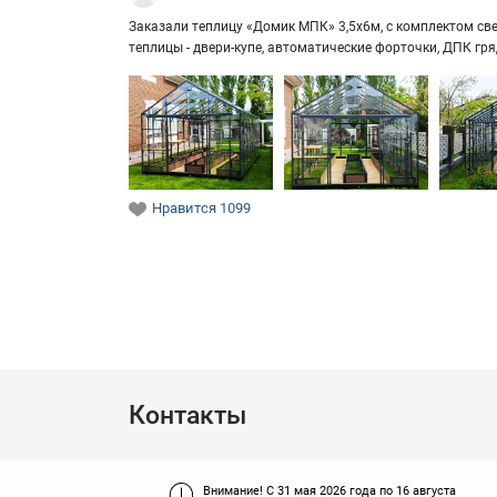
За­ка­за­ли теп­ли­цу «Домик МПК» 3,5х6м, с ком­плек­том свет
теп­ли­цы - двери-​купе, ав­то­ма­ти­че­ские фор­точ­ки, ДПК г
Нравится
1099
Контакты
Внимание!
С 31 мая 2026 года по 16 августа