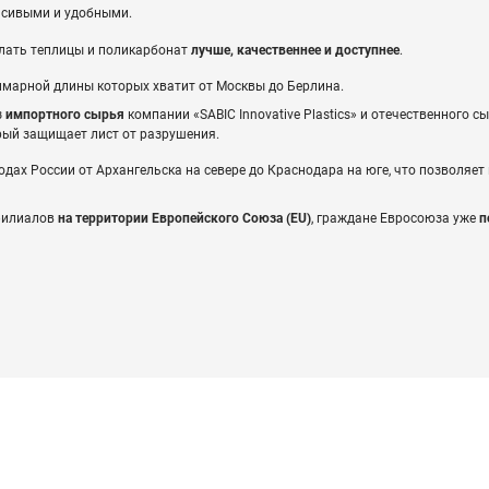
асивыми и удобными.
елать теплицы и поликарбонат
лучше, качественнее и доступнее
.
ммарной длины которых хватит от Москвы до Берлина.
з
импортного сырья
компании «SABIC Innovative Plastics» и отечественного с
рый защищает лист от разрушения.
дах России от Архангельска на севере до Краснодара на юге, что позволяе
 филиалов
на территории Европейского Союза (EU)
, граждане Евросоюза уже
п