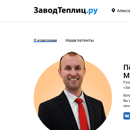
Алекс
О компании
Наши патенты
П
М
Рук
«За
Воп
Вы 
лич