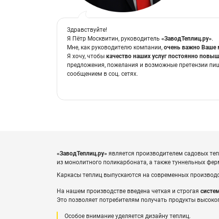
Здравствуйте!
Я Пётр Москвитин, руководитель
«ЗаводТеплиц.ру»
.
Мне, как руководителю компании,
очень важно Ваше 
Я хочу, чтобы
качество наших услуг постоянно повы
предложения, пожелания и возможные претензии пи
сообщением в соц. сетях.
«ЗаводТеплиц.ру»
является производителем садовых тепл
из монолитного поликарбоната, а также туннельных ф
Каркасы теплиц выпускаются на современных произво
На нашем производстве введена четкая и строгая
систем
Это позволяет потребителям получать продукты высоког
Особое внимание уделяется дизайну теплиц.