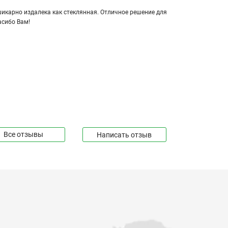
кар­но из­да­ле­ка как стек­лян­ная. От­лич­ное ре­ше­ние для
а­си­бо Вам!
Все отзывы
Написать отзыв