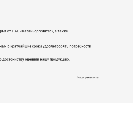
ырья от ПАО «Казаньоргсинтез», а также
т нам в кратчайшие сроки удовлетворять потребности
о достоинству оценили
нашу продукцию.
Наши реквизиты