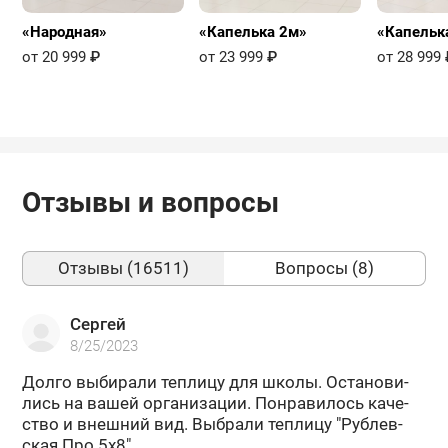
«Народная»
«Капелька 2м»
«Капельк
от 20 999
₽
от 23 999
₽
от 28 999
Отзывы и вопросы
Отзывы (16511)
Вопросы (8)
Сергей
8/25/2023
Долго вы­би­ра­ли теп­ли­цу для школы. Оста­но­ви­
лись на вашей ор­га­ни­за­ции. По­нра­ви­лось ка­че­
ство и внеш­ний вид. Вы­бра­ли теп­ли­цу "Руб­лев­
ская Про 5х8".