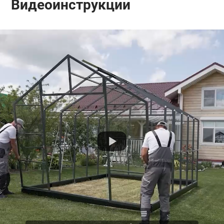
Видеоинструкции
отличии от аналогичных арочных теплиц, и
поэтому удобна в использовании.
Наличие двойных дуг на теплице позволяет легко
подвязывать к ним растения и крепить
дополнительное оборудование.
Шаг стоек 0,65 м, в отличие от 1 м, препятствует
образованию «хлопков» и дребезжания
поликарбоната под действием ветра.
Теплицы часто используются в качестве
павильона для бассейна.
Монтаж
Минимальное количество разборных элементов
обеспечивает легкость сборки, поэтому
большинство покупателей устанавливают
теплицу самостоятельно.