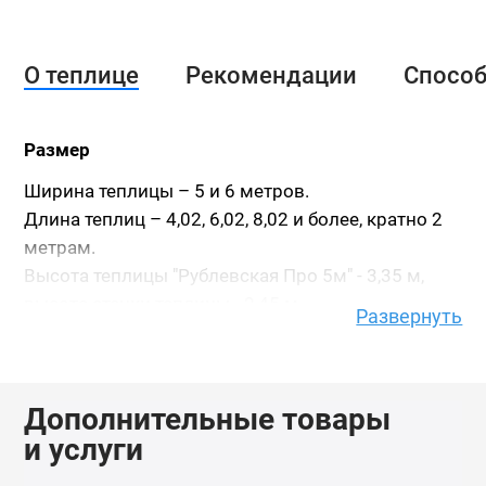
О теплице
Рекомендации
Спосо
Размер
Ширина теплицы – 5 и 6 метров.
Длина теплиц – 4,02, 6,02, 8,02 и более, кратно 2
метрам.
Высота теплицы "Рублевская Про 5м" - 3,35 м,
высота стенки теплицы - 2,45 м.
Развернуть
Высота теплицы "Рублевская Про 6м" - 3,55 м,
высота стенки теплицы - 2,6 м.
Высота указана с учетом фундамента из бруса
Дополнительные товары
150х100.
и услуги
Каркас