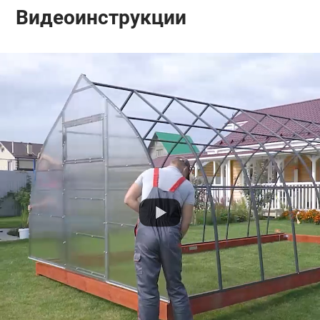
ветровые нагрузки.
Видеоинструкции
Монтаж
Минимальное количество разборных элементов
обеспечивает легкость сборки, поэтому
большинство покупателей устанавливают
теплицу самостоятельно.
Наша компания настоятельно рекомендует
устанавливать теплицу на брус 150х100, 100х100.
Использование в качестве фундамента бруса
меньшего сечения, например, доски 100х50, не
рекомендуется, даже в целях крайней экономии.
Перед самостоятельной сборкой теплицы, Вы
можете посмотреть видеоинструкцию на нашем
сайте внизу страницы.
Подробный печатный вариант инструкции идет в
комплекте с каждой теплицей.