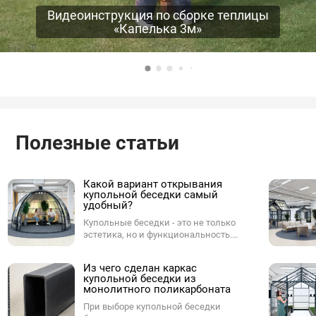
Видеоинструкция по сборке теплицы
«Капелька 3м»
Полезные статьи
Какой вариант открывания
купольной беседки самый
удобный?
Купольные беседки - это не только
эстетика, но и функциональность.
Одним из ключевых параметров при
выборе купола является способ
Из чего сделан каркас
открывания. От него зависит,
купольной беседки из
насколько комфортно будет
монолитного поликарбоната
пользоваться куполом в
повседневной жизни - будь то на
При выборе купольной беседки