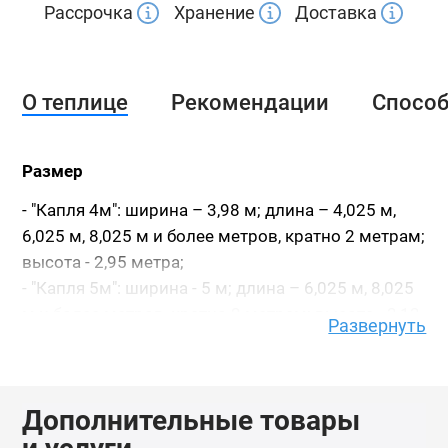
Рассрочка
Хранение
Доставка
О теплице
Рекомендации
Спосо
Размер
- "Капля 4м": ширина – 3,98 м; длина – 4,025 м,
6,025 м, 8,025 м и более метров, кратно 2 метрам;
высота - 2,95 метра;
- "Капля 5м": ширина - 5 м; длина – 6,025 м, 8,025
м и более метров, кратно 2 метрам; высота - 3,13
Развернуть
метра;
- "Капля 7,5м": ширина - 7,5 м; длина – 8,025 м,
10,025 м и более метров, кратно 2 метрам;
Дополнительные товары
высота - 3,85 метра;
Высота указана с учетом фундамента из бруса