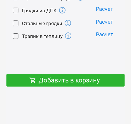
соседей;
Расчет
Грядки из ДПК
3) Позволяет избегать случайного перетягивания
Расчет
и продавливания поликарбоната саморезом при
Стальные грядки
монтаже.
Расчет
Трапик в теплицу
Особенности
Наличие двойных дуг на теплице позволяет легко
подвязывать к ним растения и крепить
дополнительное оборудование, а также
позволяют выдерживать значительные снеговые
Добавить в корзину
нагрузки.
Форма «Капли» препятствует возникновению
снеговой шапки, а влага, образующаяся внутри
теплицы на поликарбонате, свободно стекает, не
капает на растения и не обжигает их листья.
Теплица выдерживает значительные снеговые и