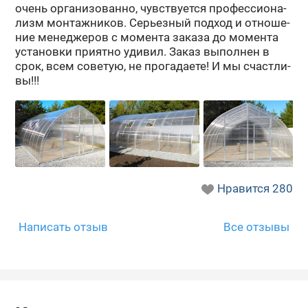
очень ор­га­ни­зо­ван­но, чув­ству­ет­ся про­фес­си­о­на­
лизм мон­таж­ни­ков. Се­рьез­ный под­ход и от­но­ше­
ние ме­не­дже­ров с мо­мен­та за­ка­за до мо­мен­та
уста­нов­ки при­ят­но уди­вил. Заказ вы­пол­нен в
срок, всем со­ве­тую, не про­га­да­е­те! И мы счаст­ли­
вы!!!
Нравится
280
Написать отзыв
Все отзывы