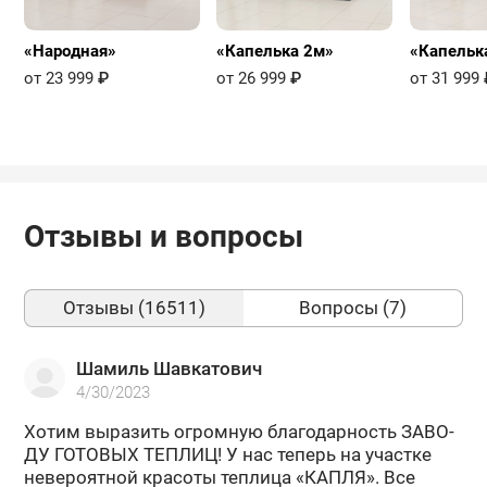
«Народная»
«Капелька 2м»
«Капельк
от 23 999
₽
от 26 999
₽
от 31 999
Отзывы и вопросы
Отзывы (16511)
Вопросы (7)
Шамиль Шавкатович
4/30/2023
Хотим вы­ра­зить огром­ную бла­го­дар­ность ЗА­ВО­
ДУ ГО­ТО­ВЫХ ТЕП­ЛИЦ! У нас те­перь на участ­ке
неве­ро­ят­ной кра­со­ты теп­ли­ца «КАПЛЯ». Все