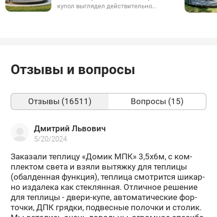
нагруженных местах.
купол выглядел действительно
эстетично и гармонично, без
компромиссов - используйте
фирменный подиум.
Отзывы и вопросы
Отзывы (16511)
Вопросы (15)
Дмитрий Львович
5/20/2024
За­ка­за­ли теп­ли­цу «Домик МПК» 3,5х6м, с ком­
плек­том света и взяли вы­тяж­ку для теп­ли­цы
(обал­ден­ная функ­ция), теп­ли­ца смот­рит­ся ши­кар­
но из­да­ле­ка как стек­лян­ная. От­лич­ное ре­ше­ние
для теп­ли­цы - двери-​купе, ав­то­ма­ти­че­ские фор­
точ­ки, ДПК гряд­ки, под­вес­ные по­лоч­ки и сто­лик.