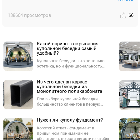
138664 просмотров
66
Какой вариант открывания
купольной беседки самый
удобный?
Купольные беседки - это не только
эстетика, но и функциональность.
Одним из ключевых параметров при
выборе купола является способ
Из чего сделан каркас
открывания. От него зависит,
купольной беседки из
насколько комфортно будет
монолитного поликарбоната
пользоваться куполом в
повседневной жизни - будь то на
При выборе купольной беседки
участке, в ресторане, у бассейна или в
большинство клиентов в первую
лаунж-зоне. Разберёмся, какие
очередь смотрят на форму и внешний
варианты бывают, и какой из них -
вид, но ненужно забывать про каркас,
оптимальный.
Нужен ли куполу фундамент?
который определяет, как купол будет
выглядеть через 3, 5, и 7 лет,
Короткий ответ - фундамент в
насколько мягко будут работать двери
привычном понимании не
и не появится ли ржавчина в самых
обязателен, но если вы хотите, чтобы