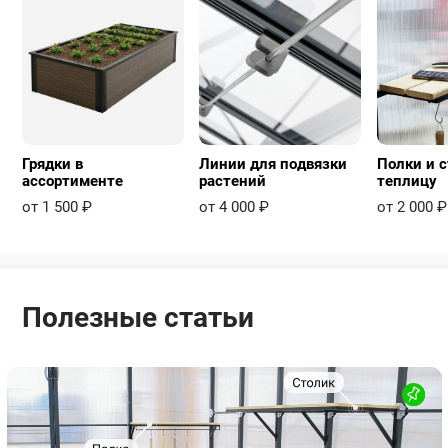
Грядки в
Линии для подвязки
Полки и с
ассортименте
растений
теплицу
от 1 500 ₽
от 4 000 ₽
от 2 000 ₽
Полезные статьи