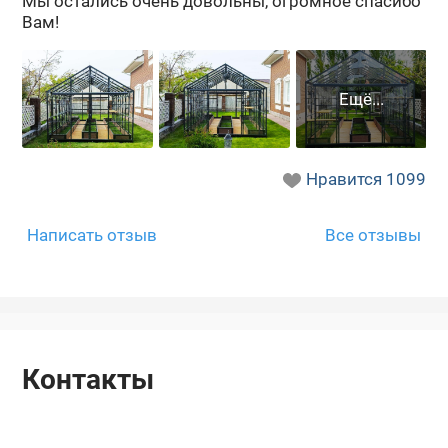
Мы оста­лись очень до­воль­ны, огром­ное спа­си­бо
Вам!
Нравится
1099
Написать отзыв
Все отзывы
Контакты