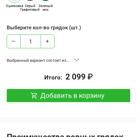
Оцинковка
Серый
Зеленый
Графитовый
мох
Выберите кол-во грядок (шт.)
—
+
Выбранный вариант состоит из...
“Ровная грядка”, высота 17 см, база 0.6x2 м,
1 шт.
2 099
₽
Итого:
оцинковка
Добавить в корзину
Преимущества ровных грядок