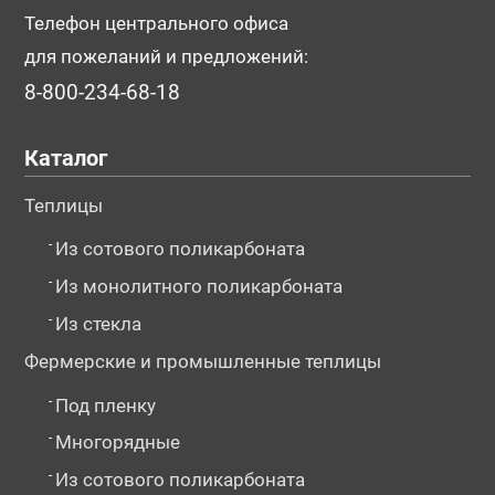
Телефон центрального офиса
для пожеланий и предложений:
8-800-234-68-18
№118676
№118677
№121847
Каталог
Теплицы
-
Из сотового поликарбоната
-
Из монолитного поликарбоната
-
Из стекла
Фермерские и промышленные теплицы
-
Под пленку
№121850
№121852
№121854
-
Многорядные
-
Из сотового поликарбоната