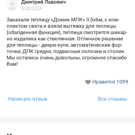
Дмитрий Львович
№797791
№815976
№879533
5/20/2024
За­ка­за­ли теп­ли­цу «Домик МПК» 3,5х6м, с ком­
плек­том света и взяли вы­тяж­ку для теп­ли­цы
(обал­ден­ная функ­ция), теп­ли­ца смот­рит­ся ши­кар­
но из­да­ле­ка как стек­лян­ная. От­лич­ное ре­ше­ние
для теп­ли­цы - двери-​купе, ав­то­ма­ти­че­ские фор­
точ­ки, ДПК гряд­ки, под­вес­ные по­лоч­ки и сто­лик.
Мы оста­лись очень до­воль­ны, огром­ное спа­си­бо
Вам!
№896946
№209682
№173055
Нравится
1099
Написать отзыв
Все отзывы