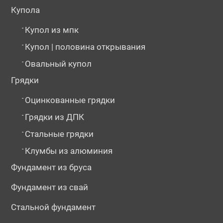
Купола
-
Купол из мпк
-
Купол | половина открывания
-
Овальный купол
№129526
№129527
№184200
Грядки
-
Оцинкованные грядки
-
Грядки из ДПК
-
Стальные грядки
-
Клумбы из алюминия
Фундамент из бруса
Фундамент из свай
№184225
№194503
№194505
Стальной фундамент