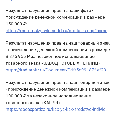
Результат нарушения прав на наши фото -
присуждение денежной коменсации в размере
150 000 ₽:
https://muromsky--wld.sudrf.ru/modules.php?name=sud_delo&srv_num=1&name_op=case&case_id=28356963&case_uid=0af032a6-28aa-41f1-94fd-0f7493dedf2e&delo_id=1540005
Результат нарушения прав на наш товарный знак
- присуждение денежной компенсации в размере
8 875 955 ₽ за незаконное использование
товарного знака «ЗАВОД ГОТОВЫХ ТЕПЛИЦ»
https://kad.arbitr.ru/Document/Pdf/5c99187f-ef23-4251-abf7-3f09f0c1f1da/a60b2388-b75b-44a2-8e1d-f5139bbf453c/A31-8582-2019_20220524_Reshenija_i_postanovlenija.pdf?isAddStamp=True
Результат нарушения прав на наш товарный знак
- присуждение денежной компенсации в размере
100 000 ₽ за незаконное использование
товарного знака «КАПЛЯ»
https://socexpertiza.ru/kaplya-kak-sredstvo-individualizatsii.php