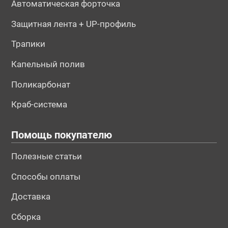
Автоматическая форточка
Защитная лента + UP-профиль
Трапики
Капельный полив
Поликарбонат
№194508
№194512
№195656
Краб-система
Помощь покупателю
Полезные статьи
Способы оплаты
Доставка
Сборка
№195659
№195663
№195664