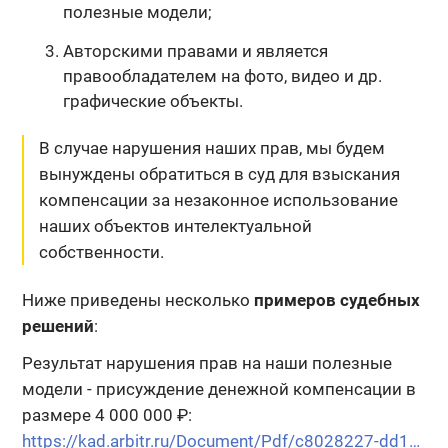
полезные модели;
Авторскими правами и является
правообладателем на фото, видео и др.
графические объекты.
В случае нарушения наших прав, мы будем
вынуждены обратиться в суд для взыскания
компенсации
за незаконное использование
наших объектов интелектуальной
собственности.
Ниже приведены несколько
примеров судебных
решений
:
Результат нарушения прав на наши полезные
модели - присуждение денежной компенсации в
размере 4 000 000 ₽:
https://kad.arbitr.ru/Document/Pdf/c8028227-dd16-49b9-8c4c-8d2d0ed5cfbf/7e4b1c70-5829-4515-aa7e-9b10fab4e0be/A13-5545-2019_20191226_Postanovlenie_apelljacionnoj_instancii.pdf?isAddStamp=True