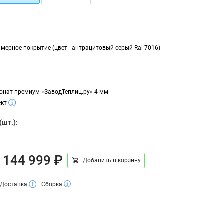
мерное покрытие (цвет - антрацитовый-серый Ral 7016)
онат премиум «ЗаводТеплиц.ру» 4 мм
ект
(шт.):
144 999 ₽
Добавить в корзину
Доставка
Сборка