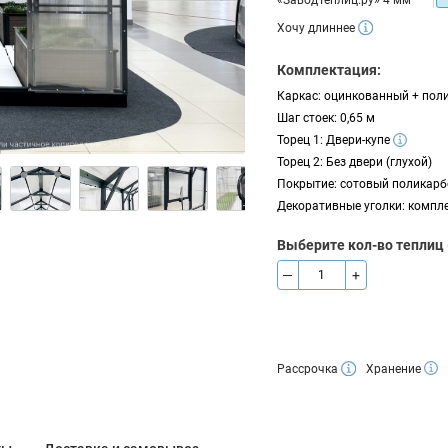
«ЗаводТеплиц.ру» 4 мм
Хочу длиннее
Комплектация:
Каркас: оцинкованный + поли
Шаг стоек: 0,65 м
Торец 1: Двери-купе
Торец 2: Без двери (глухой)
Покрытие: сотовый поликарб
Декоративные уголки: компл
Выберите кол-во теплиц 
—
+
Рассрочка
Хранение