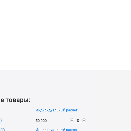
ытием темно-серого цвета.
е дуги) находятся в одной плоскости с
е товары:
Индивидуальный расчет
-
+
50 000
 защитой листа от ультрафиолета (UV-защита) как на
Индивидуальный расчет