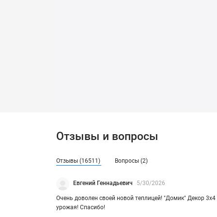
Отзывы и вопросы
Отзывы (16511)
Вопросы (2)
Евгений Геннадьевич
5/30/2026
Очень до­во­лен своей новой теп­ли­цей! "Домик" Декор 3х4 с дв
уро­жая! Спа­си­бо!