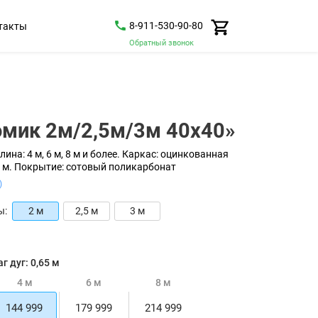
8-911-530-90-80
такты
Обратный звонок
омик 2м/2,5м/3м 40x40»
лина: 4 м, 6 м, 8 м и более.
Каркас: оцинкованная
 м.
Покрытие: сотовый поликарбонат
)
ы:
2 м
2,5 м
3 м
г дуг: 0,65 м
4 м
6 м
8 м
144 999
179 999
214 999