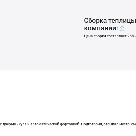
Сборка теплиц
компании:
Цена сборки составляет 25% 
е­рью - купе и ав­то­ма­ти­че­ской фор­точ­кой. Под­го­то­вил, от­сы­пал место, сбор