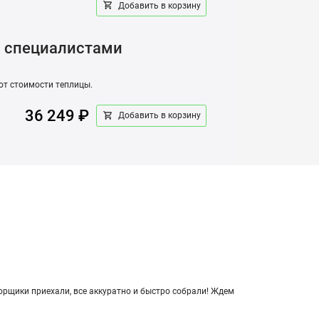
Добавить в корзину
ы специалистами
от стоимости теплицы.
36 249 ₽
Добавить в корзину
­щи­ки при­е­ха­ли, все ак­ку­рат­но и быст­ро со­бра­ли! Ждем