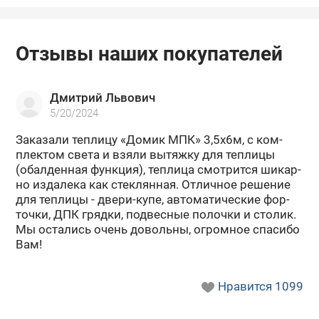
Отзывы наших покупателей
Дмитрий Львович
5/20/2024
За­ка­за­ли теп­ли­цу «Домик МПК» 3,5х6м, с ком­
плек­том света и взяли вы­тяж­ку для теп­ли­цы
(обал­ден­ная функ­ция), теп­ли­ца смот­рит­ся ши­кар­
но из­да­ле­ка как стек­лян­ная. От­лич­ное ре­ше­ние
для теп­ли­цы - двери-​купе, ав­то­ма­ти­че­ские фор­
точ­ки, ДПК гряд­ки, под­вес­ные по­лоч­ки и сто­лик.
Мы оста­лись очень до­воль­ны, огром­ное спа­си­бо
Вам!
Нравится
1099