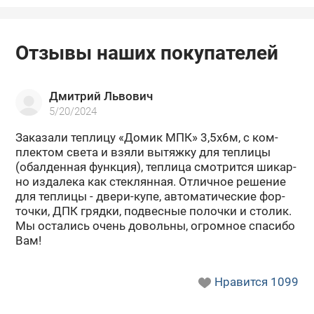
Отзывы наших покупателей
Дмитрий Львович
5/20/2024
За­ка­за­ли теп­ли­цу «Домик МПК» 3,5х6м, с ком­
плек­том света и взяли вы­тяж­ку для теп­ли­цы
(обал­ден­ная функ­ция), теп­ли­ца смот­рит­ся ши­кар­
но из­да­ле­ка как стек­лян­ная. От­лич­ное ре­ше­ние
для теп­ли­цы - двери-​купе, ав­то­ма­ти­че­ские фор­
точ­ки, ДПК гряд­ки, под­вес­ные по­лоч­ки и сто­лик.
Мы оста­лись очень до­воль­ны, огром­ное спа­си­бо
Вам!
Нравится
1099